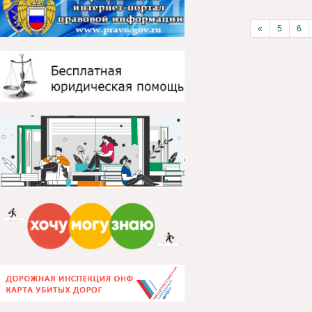
«
5
6