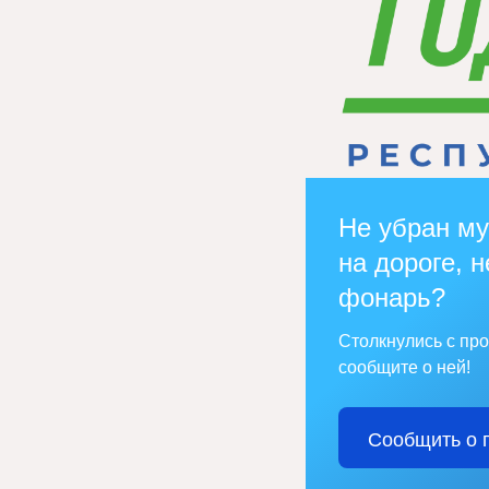
Не убран му
на дороге, н
фонарь?
Столкнулись с пр
сообщите о ней!
Сообщить о 