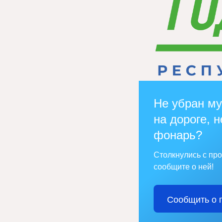
Не убран му
на дороге, н
фонарь?
Столкнулись с пр
сообщите о ней!
Сообщить о 