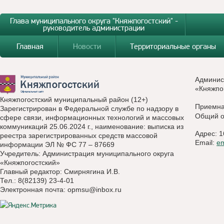
Глава муниципального округа "Княжпогостский" -
руководитель администрации
Главная
Новости
Территориальные органы
Админис
«Княжпо
Княжпогостский муниципальный район (12+)
Приемн
Зарегистрирован в Федеральной службе по надзору в
Общий о
сфере связи, информационных технологий и массовых
коммуникаций 25.06.2024 г., наименование: выписка из
Адрес: 1
реестра зарегистрированных средств массовой
Email:
e
информации ЭЛ № ФС 77 – 87669
Учредитель: Администрация муниципального округа
«Княжпогостский»
Главный редактор: Смирнягина И.В.
Тел.: 8(82139) 23-4-01
Электронная почта:
opmsu@inbox.ru