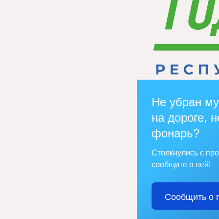
Не убран му
на дороге, н
фонарь?
Столкнулись с пр
сообщите о ней!
Сообщить о 