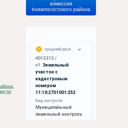
комиссия
Княжпогостского района
ия по