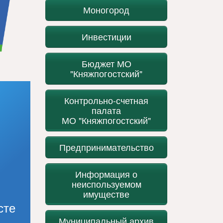
Моногород
Инвестиции
Бюджет МО
"Княжпогостский"
Контрольно-счетная
палата
МО "Княжпогостский"
Предпринимательство
Информация о
неиспользуемом
имуществе
сте
Муниципальный архив