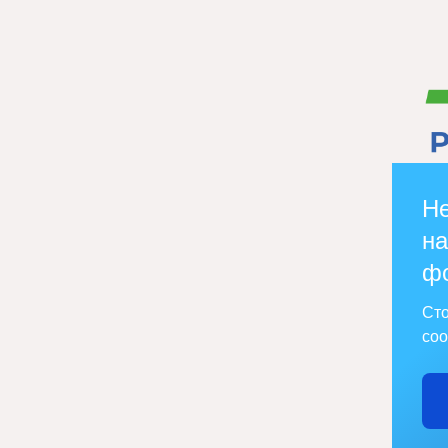
Не
на
ф
Сто
соо