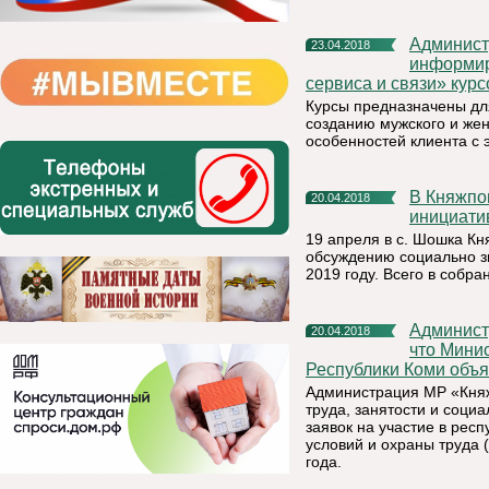
Администрация муниципального района «Княжпогостский»
23.04.2018
информир
сервиса и связи» кур
Курсы предназначены дл
созданию мужского и жен
особенностей клиента с 
В Княжпогостском районе продолжается сбор народных
20.04.2018
инициати
19 апреля в с. Шошка Кн
обсуждению социально з
2019 году. Всего в собра
Администрация МР «Княжпогостский» доводит до сведения,
20.04.2018
что Минис
Республики Коми объяв
Администрация МР «Княж
труда, занятости и соци
заявок на участие в рес
условий и охраны труда (
года.