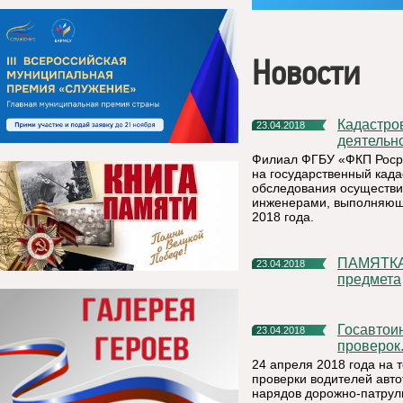
Новости
Кадастровая палата провела мониторинг качества
23.04.2018
деятельн
Филиал ФГБУ «ФКП Росре
на государственный када
обследования осуществи
инженерами, выполняющи
2018 года.
ПАМЯТКА В случае обнаружения подозрительного
23.04.2018
предмета
Госавтоинспекторы проверят водителей во время массовых
23.04.2018
проверок
24 апреля 2018 года на 
проверки водителей авт
нарядов дорожно-патрул