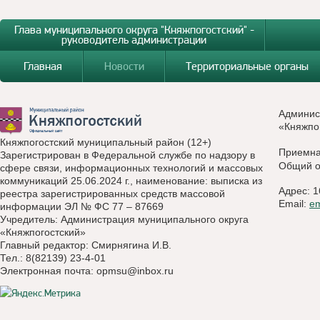
Глава муниципального округа "Княжпогостский" -
руководитель администрации
Главная
Новости
Территориальные органы
Админис
«Княжпо
Княжпогостский муниципальный район (12+)
Приемн
Зарегистрирован в Федеральной службе по надзору в
Общий о
сфере связи, информационных технологий и массовых
коммуникаций 25.06.2024 г., наименование: выписка из
Адрес: 1
реестра зарегистрированных средств массовой
Email:
e
информации ЭЛ № ФС 77 – 87669
Учредитель: Администрация муниципального округа
«Княжпогостский»
Главный редактор: Смирнягина И.В.
Тел.: 8(82139) 23-4-01
Электронная почта:
opmsu@inbox.ru