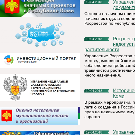
Управление Росреестра по Республике Коми: как забрать
19.04.2018
документ
Сегодня на личном прие
начальник отдела веден
Росреестра по Республик
Росреестр предупреждает землевладельцев о
19.04.2018
недопуст
растительности
Управление Росреестра п
межведомственной комис
соблюдением требований
травянистой растительно
иного назначения.
Историческая справка Управления Росреестра по Республике
19.04.2018
Коми
В рамках мероприятий, п
летию создания в Росси
прав на недвижимое имущ
справка.
Управление Росреестра по Республике Коми: как поставить
19.04.2018