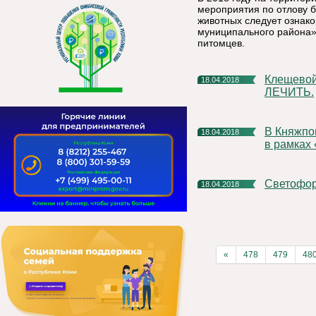
мероприятия по отлову б
животных следует ознак
муниципального района»
питомцев.
Клещевой энцефалит. ЛЕГЧЕ ПРЕДУПРЕДИТЬ, ЧЕМ
18.04.2018
ЛЕЧИТЬ.
В Княжпогостском районе начался сбор народных инициатив
18.04.2018
в рамках
Светофо
18.04.2018
«
478
479
48