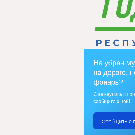
Не убран му
на дороге, н
фонарь?
Столкнулись с пр
сообщите о ней!
Сообщить о 