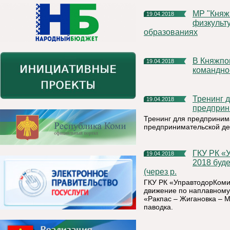
МР "Княжпогостский" в числе лучших по организации
19.04.2018
физкульт
образованиях
В Княжпогостском районе прошли межведомственные
19.04.2018
командно
Тренинг для предпринимателей и лиц, желающих заниматься
19.04.2018
предприн
Тренинг для предприним
предпринимательской де
ГКУ РК «УправтодорКоми» информирует, что с 17 апреля
19.04.2018
2018 буд
(через р.
ГКУ РК «УправтодорКоми»
движение по наплавному 
«Ракпас – Жигановка – М
паводка.