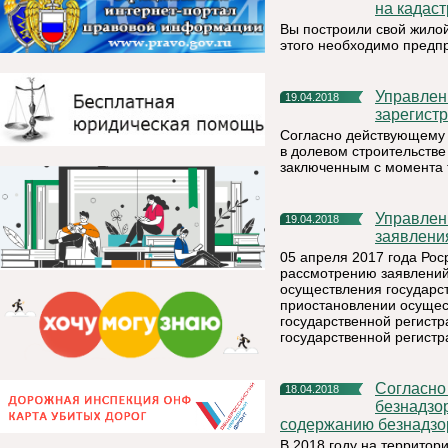
на кадас
Вы построили свой жилой 
этого необходимо предпр
Управление Росреестра по Республике Коми: как
19.04.2018
зарегистр
Согласно действующему 
в долевом строительстве
заключенным с момента 
Управление Росреестра по Республике Коми: порядок подачи
19.04.2018
заявлени
05 апреля 2017 года Ро
рассмотрению заявлений
осуществления государст
приостановлении осущест
государственной регист
государственной регистр
Согласно проведенным конкурсным процедурам по отлову
18.04.2018
безнадзор
содержанию безнадзор
В 2018 году на территор