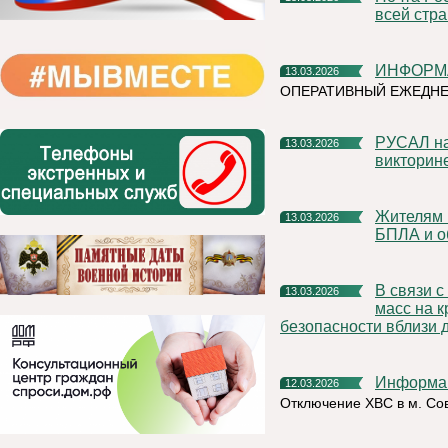
всей стр
ИНФОРМ
13.03.2026
ОПЕРАТИВНЫЙ ЕЖЕДНЕ
РУСАЛ наградил ухтинскую школьницу за победу в онлайн-
13.03.2026
викторин
Жителям Коми напоминают о запрете на съемки и публикации
13.03.2026
БПЛА и о
В связи с перепадами температур и скоплением снежных
13.03.2026
масс на 
безопасности вблизи 
Информа
12.03.2026
Отключение ХВС в м. Сов