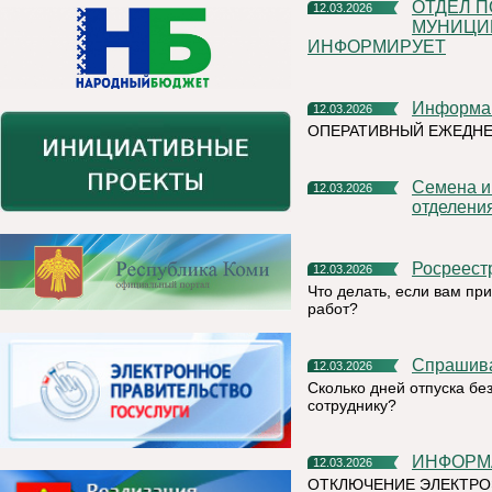
ОТДЕЛ ПО ДЕЛАМ ГО, ЧС АДМИНИСТРАЦИИ
12.03.2026
МУНИЦИ
ИНФОРМИРУЕТ
Информа
12.03.2026
ОПЕРАТИВНЫЙ ЕЖЕДН
Семена и удобрения жители Коми могут приобрести в
12.03.2026
отделени
Росреес
12.03.2026
Что делать, если вам п
работ?
Спрашив
12.03.2026
Сколько дней отпуска бе
сотруднику?
ИНФОРМ
12.03.2026
ОТКЛЮЧЕНИЕ ЭЛЕКТРО