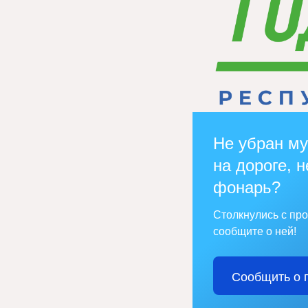
Не убран му
на дороге, н
фонарь?
Столкнулись с пр
сообщите о ней!
Сообщить о 