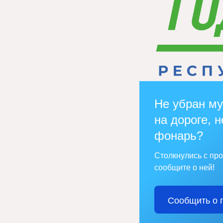
Не убран му
на дороге, н
фонарь?
Столкнулись с пр
сообщите о ней!
Сообщить о 