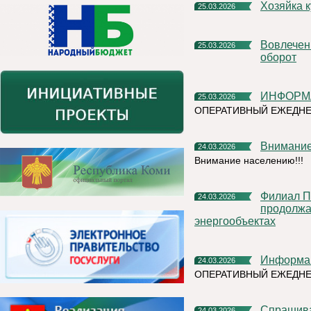
Хозяйка
25.03.2026
Вовлечение объектов недвижимости в экономический
25.03.2026
оборот
ИНФОРМ
25.03.2026
ОПЕРАТИВНЫЙ ЕЖЕДНЕ
Внимани
24.03.2026
Внимание населению!!!
Филиал ПАО «Россети Северо-Запад» в Республике Коми
24.03.2026
продолжа
энергообъектах
Информа
24.03.2026
ОПЕРАТИВНЫЙ ЕЖЕДН
Спрашив
24.03.2026