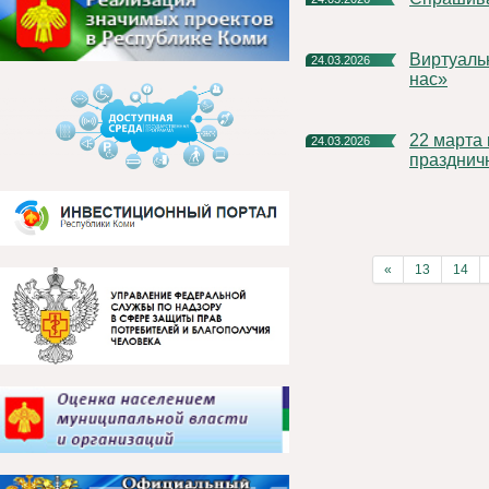
Виртуальная фотовыставка РУСАЛа «Алюминий вокруг
24.03.2026
нас»
22 марта в Княжпогостском доме культуры прошел
24.03.2026
празднич
«
13
14