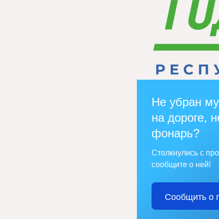
Не убран му
на дороге, н
фонарь?
Столкнулись с пр
сообщите о ней!
Сообщить о 