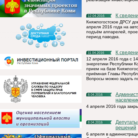
К сведен
12.04.2016
Княжпогостское ДРСУ дов
апреля 2016 года на авт
подъём аппарелей, прое
период паводка.
К сведен
11.04.2016
12 апреля 2016 года с 1
энергетики Республики 
прием на базе Княжпого
приёмная Главы Республик
Вопросы можно задать п
Администрация МР «Княжпогостский» информирует
8.04.2016
населени
4 апреля 2016 года зак
Депутаты заслушали отчеты и приняли ряд важных
8.04.2016
решений
6 апреля в администрац