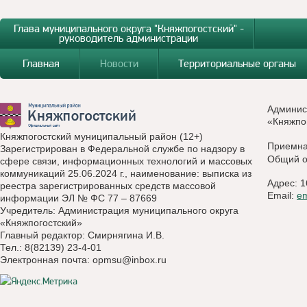
Глава муниципального округа "Княжпогостский" -
руководитель администрации
Главная
Новости
Территориальные органы
Админис
«Княжпо
Княжпогостский муниципальный район (12+)
Приемн
Зарегистрирован в Федеральной службе по надзору в
Общий о
сфере связи, информационных технологий и массовых
коммуникаций 25.06.2024 г., наименование: выписка из
Адрес: 1
реестра зарегистрированных средств массовой
Email:
e
информации ЭЛ № ФС 77 – 87669
Учредитель: Администрация муниципального округа
«Княжпогостский»
Главный редактор: Смирнягина И.В.
Тел.: 8(82139) 23-4-01
Электронная почта:
opmsu@inbox.ru