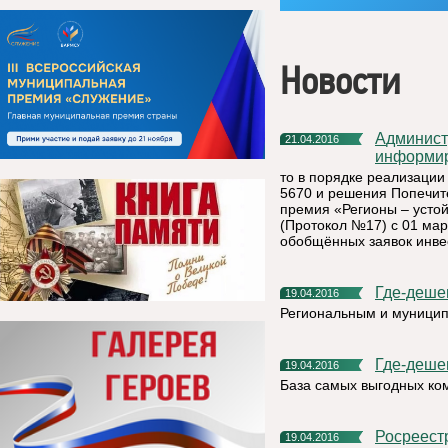
Новости
Администрация муниципального района «Княжпогостский»
21.04.2016
информир
то в порядке реализации
5670 и решения Попечит
премия «Регионы – устойч
(Протокол №17) с 01 мар
обобщённых заявок инвес
Где-деше
19.04.2016
Региональным и муницип
Где-деше
19.04.2016
База самых выгодных ко
Росреес
19.04.2016