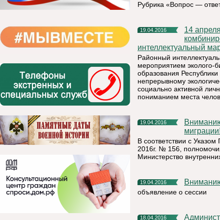
Рубрика «Вопрос — отве
14 апреля 2016 года на базе МАДОУ «Детский сад №10
19.04.2016
комбинир
интеллектуальный мар
Районный интеллектуаль
мероприятием эколого-б
образования Республики
непрерывному экологиче
социально активной личн
пониманием места челов
Вниманию получателей государственных услуг в сфере
19.04.2016
миграции
В соответствии с Указом
2016г. № 156, полномоч
Министерство внутренних
Внимани
19.04.2016
объявление о сессии
Администрация муниципального района «Княжпогостский»
18.04.2016