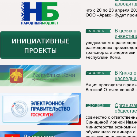
доводит 
что с 20 по 23 апреля 2
ООО «Аракс» будет прои
В целях организации работы в части активизации
15.04.2016
инвестиц
уведомляем о размещени
размещению производств
транспорта и энергетики
Республики Коми.
В Княжпогостском районе дан старт марафону «Мы -
14.04.2016
наследни
Акция проводится в рамк
Великой Отечественной 
Организационным комитетом конкурса «Ежегодная
12.04.2016
обществе
совместно с ответствен
Синициной Ириной Ивано
министерства экономики 
обучающего семинара о
реализации инвестиционн