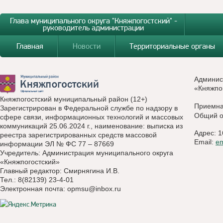
Глава муниципального округа "Княжпогостский" -
руководитель администрации
Главная
Новости
Территориальные органы
Админис
«Княжпо
Княжпогостский муниципальный район (12+)
Приемн
Зарегистрирован в Федеральной службе по надзору в
Общий о
сфере связи, информационных технологий и массовых
коммуникаций 25.06.2024 г., наименование: выписка из
Адрес: 1
реестра зарегистрированных средств массовой
Email:
e
информации ЭЛ № ФС 77 – 87669
Учредитель: Администрация муниципального округа
«Княжпогостский»
Главный редактор: Смирнягина И.В.
Тел.: 8(82139) 23-4-01
Электронная почта:
opmsu@inbox.ru