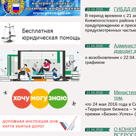
ГИБДД 
25.04.2016
В период времени с 21 а
Княжпогостского района
предупреждению и прес
предусмотренных частью 
Администрация муниципального района «Княжпогостский»
21.04.2016
доводит 
о возобновлении с 22.04
графиком
Министерство экономики Республики Коми информирует о
21.04.2016
том,
что 24 мая 2016 года в 
«Территория бизнеса – 
премии «Бизнес-Успех» 
О КОНКУРСЕ ДЕТСКОГО РИСУНКА, ПОСВЯЩЕННОМ
21.04.2016
ВСЕРОС