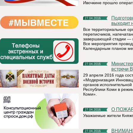
Ивочкине прошло операт
Подготовка к всероссийской СЕЛЬХОЗПЕРЕПИСИ 2016 года
27.04.2016
выходит 
Все территориальные орг
переписчиков, напечатан
завершающей стадии — п
Все мероприятия проводя
Календарным планом ме
Министерство экономики информирует о том, что по итогам
27.04.2016
встречи 
29 апреля 2016 года со
«Модернизация Инноваци
органов исполнительной
Республики Коми в режи
Коми».
О ПОЖ
27.04.2016
Уважаемые жители Княжп
ВНИМА
27.04.2016