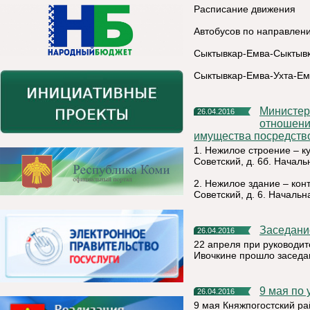
Расписание движения
Автобусов по направлен
Сыктывкар-Емва-Сыктыв
Сыктывкар-Емва-Ухта-Ем
Министерство Республики Коми имущественных и земельных
26.04.2016
отношени
имущества посредство
1. Нежилое строение – ку
Советский, д. 6б. Началь
2. Нежилое здание – конт
Советский, д. 6. Начальн
Заседан
26.04.2016
22 апреля при руководи
Ивочкине прошло заседа
9 мая п
26.04.2016
9 мая Княжпогостский рай