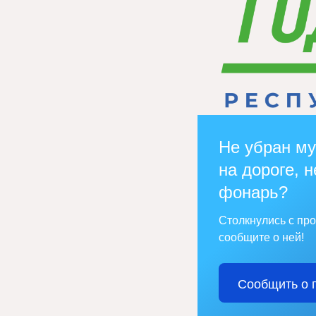
Не убран му
на дороге, н
фонарь?
Столкнулись с пр
сообщите о ней!
Сообщить о 