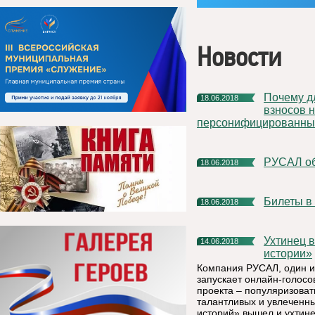
Новости
Почему длительное время не поступали квитанции на уплату
18.06.2018
взносов н
персонифицированные
РУСАЛ о
18.06.2018
Билеты 
18.06.2018
Ухтинец вышел в финал телепроекта РУСАЛа «Настоящие
14.06.2018
истории»
Компания РУСАЛ, один и
запускает онлайн-голосо
проекта – популяризоват
талантливых и увлеченн
историй» вышел и ухтин