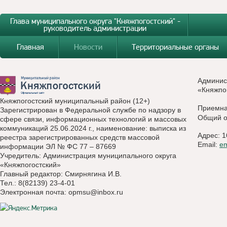
Глава муниципального округа "Княжпогостский" -
руководитель администрации
Главная
Новости
Территориальные органы
Админис
«Княжпо
Княжпогостский муниципальный район (12+)
Приемн
Зарегистрирован в Федеральной службе по надзору в
Общий о
сфере связи, информационных технологий и массовых
коммуникаций 25.06.2024 г., наименование: выписка из
Адрес: 1
реестра зарегистрированных средств массовой
Email:
e
информации ЭЛ № ФС 77 – 87669
Учредитель: Администрация муниципального округа
«Княжпогостский»
Главный редактор: Смирнягина И.В.
Тел.: 8(82139) 23-4-01
Электронная почта:
opmsu@inbox.ru