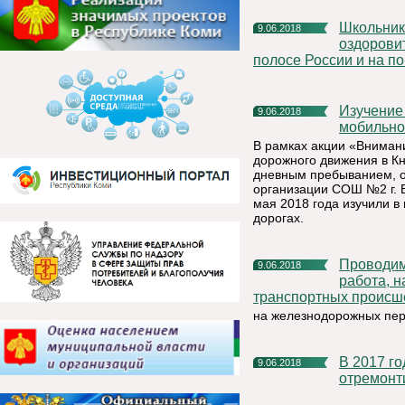
Школьники Княжпогостского района будут отдыхать в детских
9.06.2018
оздорови
полосе России и на п
Изучение ПДД в интерактивной форме на специальном
9.06.2018
мобильно
В рамках акции «Вниман
дорожного движения в Кн
дневным пребыванием, о
организации СОШ №2 г. 
мая 2018 года изучили в
дорогах.
Проводимая ОАО «РЖД» разъяснительно-профилактическая
9.06.2018
работа, 
транспортных происш
на железнодорожных пер
В 2017 году в рамках капитального ремонта в Чиньяворыке
9.06.2018
отремонт