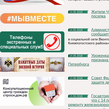
Жители Чиньяворыка активно участвуют в благоустройстве
14.06.2018
поселка
Администрация муниципального района «Княжпогостский»
14.06.2018
сообщает
в социальной сети Вкон
Княжпогостского района» 
Уроженка Республики Коми Надежда Юрьевна Барулькина
14.06.2018
признана
Петербурга
Совет Федерации подготовил рекомендации для сайтов о
13.06.2018
защите де
Госавтоинспекция по Княжпогостскому району информирует,
13.06.2018
что с 14 
ремонту железнодорож