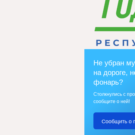
Не убран му
на дороге, н
фонарь?
Столкнулись с пр
сообщите о ней!
Сообщить о 