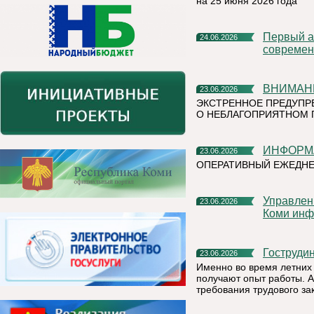
на 25 июня 2026 года
Первый алюминиевый завод РУСАЛа полностью перешел на
24.06.2026
современ
ВНИМАН
23.06.2026
ЭКСТРЕННОЕ ПРЕДУПР
О НЕБЛАГОПРИЯТНОМ 
ИНФОР
23.06.2026
ОПЕРАТИВНЫЙ ЕЖЕДН
Управление Федеральной налоговой службы по Республике
23.06.2026
Коми инф
Гоструд
23.06.2026
Именно во время летних 
получают опыт работы. А
требования трудового за