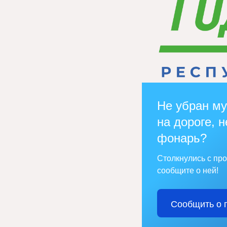
Не убран му
на дороге, н
фонарь?
Столкнулись с пр
сообщите о ней!
Сообщить о 