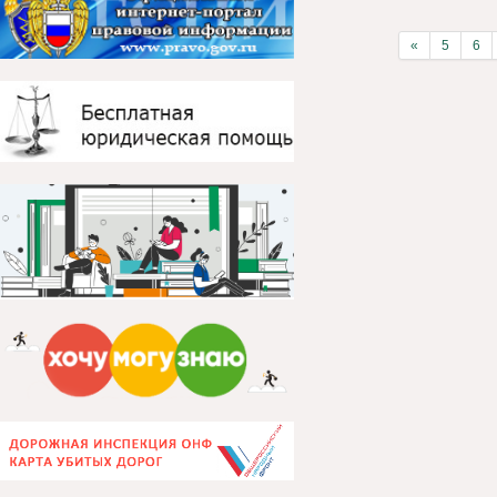
«
5
6