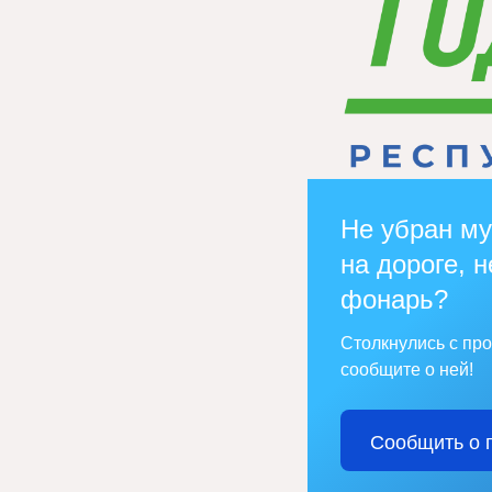
Не убран му
на дороге, н
фонарь?
Столкнулись с пр
сообщите о ней!
Сообщить о 