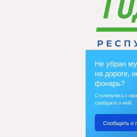
Не убран му
на дороге, н
фонарь?
Столкнулись с пр
сообщите о ней!
Сообщить о 