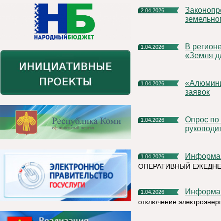
Законопроекты Росреестра повысят эффективность
2.04.2026
земельно
В регионе продолжается реализация проекта Росреестра
1.04.2026
«Земля д
«Алюминиевая азбука» на призы РУСАЛа продлевает прием
1.04.2026
заявок
Опрос по оценки эффективности деятельности
1.04.2026
руководи
Информа
1.04.2026
ОПЕРАТИВНЫЙ ЕЖЕДН
Информа
1.04.2026
отключение электроэнер