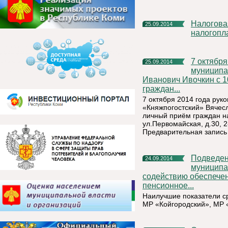
Налоговая служба проводит Дни открытых дверей для
25.09.2014
налогопл
7 октября 2014 года руководитель администрации
25.09.2014
муниципа
Иванович Ивочкин с 1
граждан...
7 октября 2014 года ру
«Княжпогостский» Вячесл
личный приём граждан н
ул.Первомайская, д.30, 2
Предварительная запись
Подведены промежуточные итоги конкурса «Лучшее
24.09.2014
муниципа
содействию обеспечен
пенсионное...
Наилучшие показатели с
МР «Койгородский», МР 