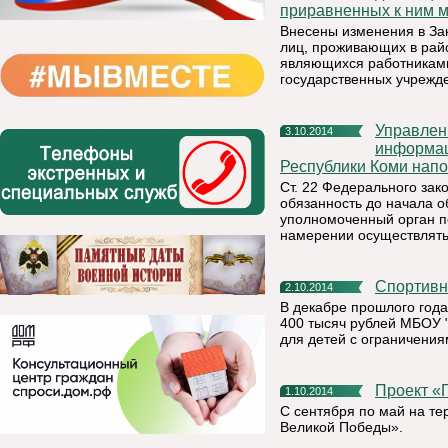
приравненных к ним м
Внесены изменения в За
лиц, проживающих в райо
являющихся работниками
государственных учрежд
Управление Федеральной службы по надзору в сфере связи,
3.10.2014
информац
Республики Коми нап
Ст. 22 Федерального за
обязанность до начала 
уполномоченный орган п
намерении осуществлять
Спортив
2.10.2014
В декабре прошлого год
400 тысяч рублей МБОУ 
для детей с ограничения
Проект 
1.10.2014
С сентября по май на те
Великой Победы».