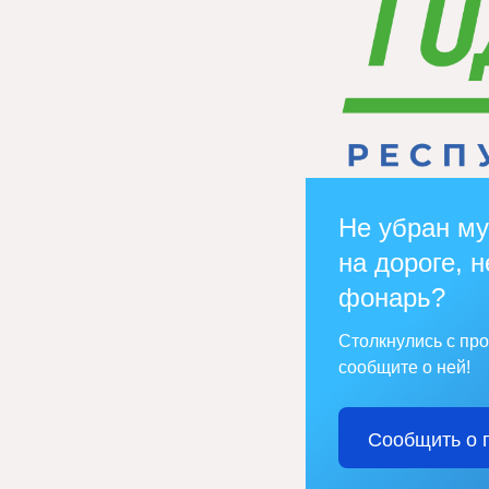
Не убран му
на дороге, н
фонарь?
Столкнулись с пр
сообщите о ней!
Сообщить о 