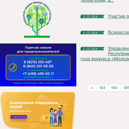
территории, а...
Участие
18.09.2014
Всеросс
16.09.2014
Управление государственной гражданской службы
15.09.2014
Республи
года конкурса «Молоде
«
583
584
58