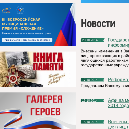
Новости
Государственная инспекция труда в Республике Коми
20.10.2014
информир
Внесены изменения в За
лиц, проживающих в райо
являющихся работниками
государственных учрежд
Реформа
17.10.2014
Предлагаем Вашему вни
Афиша мероприятий, которые будут проведены в ноябре
16.10.2014
2014 года
Внесены изменения в Закон РК «О гарантиях и компенсациях
15.10.2014
для лиц,