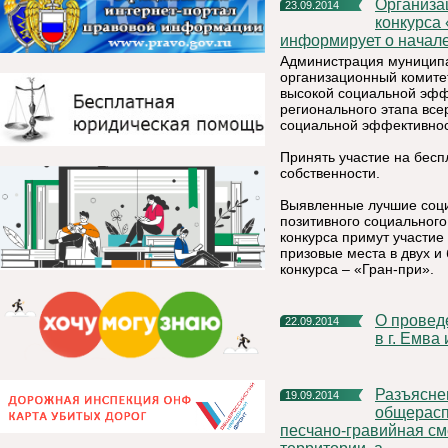
Организационный комитет по проведению республиканского
23.09.2014
конкурса
информирует о начале
Администрация муниципал
организационный комите
высокой социальной эфф
регионального этапа все
социальной эффективнос
Принять участие на бесп
собственности.
Выявленные лучшие соци
позитивного социальног
конкурса примут участие
призовые места в двух 
конкурса – «Гран-при».
О проведении Всероссийского Дня бега «Кросс Наций 2014»
22.09.2014
в г. Емва
Разъяснение порядка использования
19.09.2014
общерасп
песчано-гравийная см