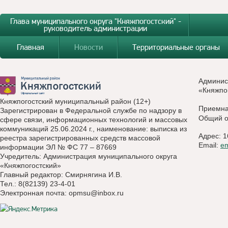
Глава муниципального округа "Княжпогостский" -
руководитель администрации
Главная
Новости
Территориальные органы
Админис
«Княжпо
Княжпогостский муниципальный район (12+)
Приемн
Зарегистрирован в Федеральной службе по надзору в
Общий о
сфере связи, информационных технологий и массовых
коммуникаций 25.06.2024 г., наименование: выписка из
Адрес: 1
реестра зарегистрированных средств массовой
Email:
e
информации ЭЛ № ФС 77 – 87669
Учредитель: Администрация муниципального округа
«Княжпогостский»
Главный редактор: Смирнягина И.В.
Тел.: 8(82139) 23-4-01
Электронная почта:
opmsu@inbox.ru