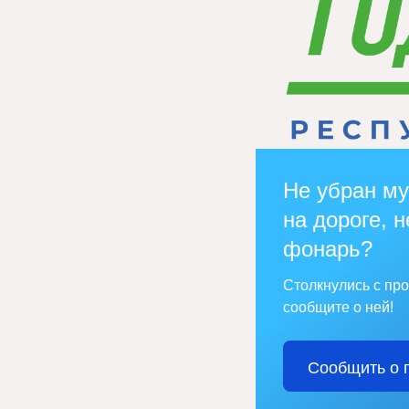
Не убран му
на дороге, н
фонарь?
Столкнулись с пр
сообщите о ней!
Сообщить о 