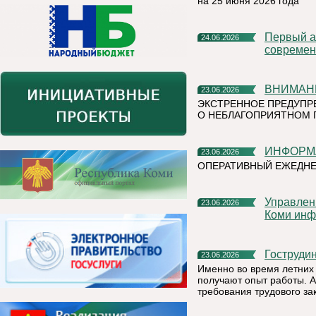
на 25 июня 2026 года
Первый алюминиевый завод РУСАЛа полностью перешел на
24.06.2026
современ
ВНИМАН
23.06.2026
ЭКСТРЕННОЕ ПРЕДУПР
О НЕБЛАГОПРИЯТНОМ 
ИНФОР
23.06.2026
ОПЕРАТИВНЫЙ ЕЖЕДН
Управление Федеральной налоговой службы по Республике
23.06.2026
Коми инф
Гоструд
23.06.2026
Именно во время летних 
получают опыт работы. А
требования трудового за