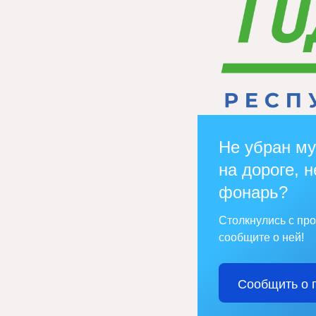
Не убран му
на дороге, н
фонарь?
Столкнулись с пр
сообщите о ней!
Сообщить о 