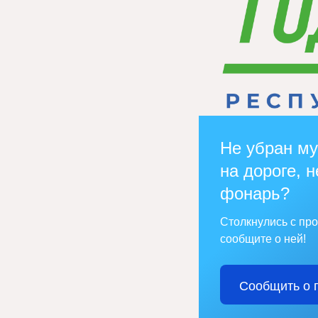
Не убран му
на дороге, н
фонарь?
Столкнулись с пр
сообщите о ней!
Сообщить о 