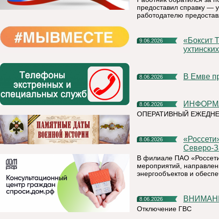
предоставил справку — у
работодателю предостав
«Боксит Тимана» компании РУСАЛ организовал пленэр для
9.06.2026
ухтински
В Емве 
8.06.2026
ИНФОР
8.06.2026
ОПЕРАТИВНЫЙ ЕЖЕДНЕВ
«Россети» усилят контроль за магистральными сетями
8.06.2026
Северо-З
В филиале ПАО «Россети
мероприятий, направлен
энергообъектов и обесп
ВНИМАН
8.06.2026
Отключение ГВС