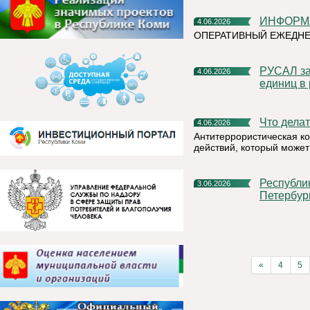
ИНФОР
4.06.2026
ОПЕРАТИВНЫЙ ЕЖЕДН
РУСАЛ заключил крупнейшую сделку по продаже углеродных
4.06.2026
единиц в
Что дел
4.06.2026
Антитеррористическая к
действий, который может
Республика Коми представит свой потенциал на XXIX
3.06.2026
Петербур
«
4
5