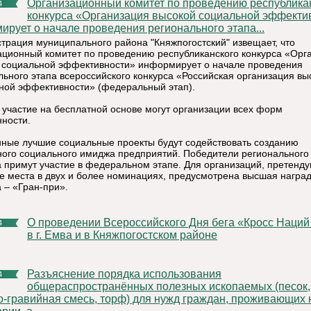
Организационный комитет по проведению республиканского
4
конкурса «Организация высокой социальной эффекти
ирует о начале проведения регионального этапа...
трация муниципального района "Княжпогостский" извещает, что
ационный комитет по проведению республиканского конкурса «Орг
 социальной эффективности» информирует о начале проведения
льного этапа всероссийского конкурса «Российская организация вы
ной эффективности» (федеральный этап).
 участие на бесплатной основе могут организации всех форм
нности.
ные лучшие социальные проекты будут содействовать созданию
ного социального имиджа предприятий. Победители регионального
а примут участие в федеральном этапе. Для организаций, претенд
е места в двух и более номинациях, предусмотрена высшая награ
 – «Гран-при».
О проведении Всероссийского Дня бега «Кросс Наций 2014»
4
в г. Емва и в Княжпогостском районе
Разъяснение порядка использования
4
общераспространённых полезных ископаемых (песок,
о-гравийная смесь, торф) для нужд граждан, проживающих 