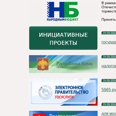
В рамка
Отечест
торжест
Принять
29.09.201
госуда
29.09.201
налого
29.09.201
5965 р
29.09.201
для мо