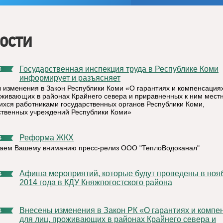
ости
Государственная инспекция труда в Республике Коми
4
информирует и разъясняет
 изменения в Закон Республики Коми «О гарантиях и компенсация
оживающих в районах Крайнего севера и приравненных к ним местн
хся работниками государственных органов Республики Коми,
ственных учреждений Республики Коми»
Реформа ЖКХ
4
аем Вашему вниманию пресс-релиз ООО "ТеплоВодоканал"
Афиша мероприятий, которые будут проведены в ноябре
4
2014 года в КДУ Княжпогостского района
Внесены изменения в Закон РК «О гарантиях и компенсациях
4
для лиц, проживающих в районах Крайнего севера и