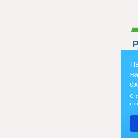
Не
на
ф
Сто
соо