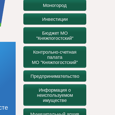
Моногород
Инвестиции
Бюджет МО
"Княжпогостский"
Контрольно-счетная
палата
МО "Княжпогостский"
Предпринимательство
Информация о
неиспользуемом
имуществе
сте
Муниципальный архив