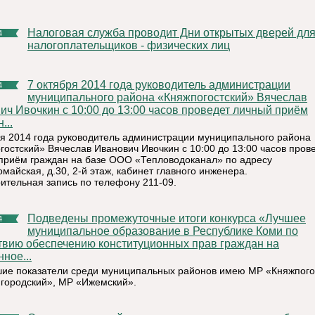
Налоговая служба проводит Дни открытых дверей для
4
налогоплательщиков - физических лиц
7 октября 2014 года руководитель администрации
4
муниципального района «Княжпогостский» Вячеслав
ич Ивочкин с 10:00 до 13:00 часов проведет личный приём
...
ря 2014 года руководитель администрации муниципального района
гостский» Вячеслав Иванович Ивочкин с 10:00 до 13:00 часов пров
приём граждан на базе ООО «Тепловодоканал» по адресу
майская, д.30, 2-й этаж, кабинет главного инженера.
ительная запись по телефону 211-09.
Подведены промежуточные итоги конкурса «Лучшее
4
муниципальное образование в Республике Коми по
твию обеспечению конституционных прав граждан на
ное...
ие показатели среди муниципальных районов имею МР «Княжпого
городский», МР «Ижемский».