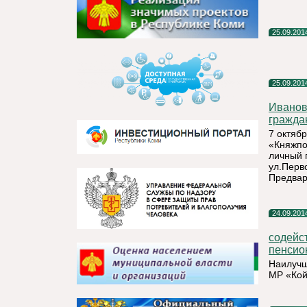
25.09.201
25.09.201
Иванов
граждан
7 октяб
«Княжпо
личный 
ул.Перво
Предвар
24.09.201
содейс
пенсион
Наилучш
МР «Кой