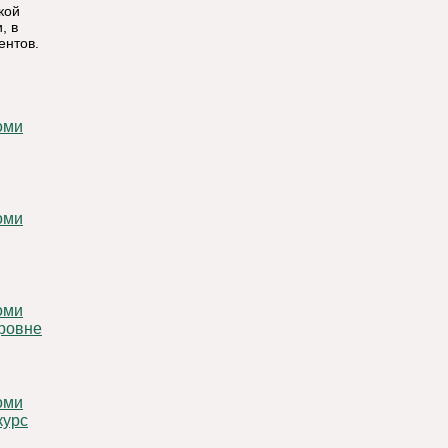
кой
, в
ентов.
уровне
курс