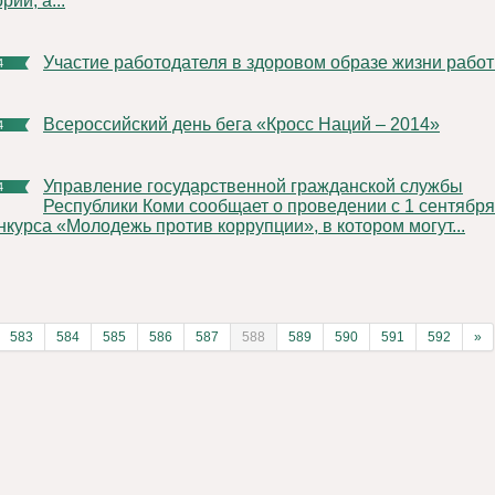
рии, а...
Участие работодателя в здоровом образе жизни рабо
4
Всероссийский день бега «Кросс Наций – 2014»
4
Управление государственной гражданской службы
4
Республики Коми сообщает о проведении с 1 сентября
нкурса «Молодежь против коррупции», в котором могут...
583
584
585
586
587
588
589
590
591
592
»