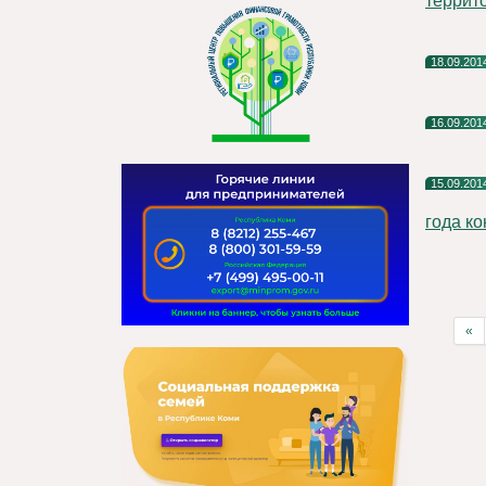
террито
18.09.201
16.09.201
15.09.201
года ко
«