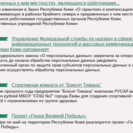
ненных к ним местностях, являющихся работниками...
 изменения в Закон Республики Коми «О гарантиях и компенсация
оживающих в районах Крайнего севера и приравненных к ним местн
хся работниками государственных органов Республики Коми,
ственных учреждений Республики Коми»
Управление Федеральной службы по надзору в сфере связи,
информационных технологий и массовых коммуникац
лики Коми напоминиет
Федерального закона «О персональных данных» закрепила за опер
ость до начала обработки персональных данных уведомить
оченный орган по защите прав субъектов персональных данных о 
ии осуществлять обработку персональных данных.
Спортивная комната от "Боксит Тимана"
ре прошлого года предприятие "Боксит Тимана" компании РУСАЛ 
яч рублей МБОУ "СОШ №2" города Емвы для создания спортивной
ей с ограничениями по группе здоровья.
Проект «Герои Великой Победы».
бря по май на территории Республики Коми реализуется проект «Г
 Победы».