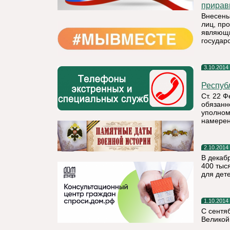
прирав
Внесены
лиц, пр
являющи
государ
3.10.2014
Респуб
Ст. 22 
обязанн
уполном
намерен
2.10.2014
В декаб
400 тыс
для дет
1.10.2014
С сентя
Великой