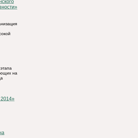
вности»
анизация
сокой
 этапа
ующих на
да
на