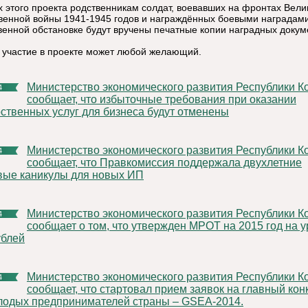
х этого проекта родственникам солдат, воевавших на фронтах Вели
венной войны 1941-1945 годов и награждённых боевыми наградами
венной обстановке будут вручены печатные копии наградных докум
 участие в проекте может любой желающий.
Министерство экономического развития Республики Коми
4
сообщает, что избыточные требования при оказании
рственных услуг для бизнеса будут отменены
Министерство экономического развития Республики Коми
4
сообщает, что Правкомиссия поддержала двухлетние
вые каникулы для новых ИП
Министерство экономического развития Республики Коми
4
сообщает о том, что утвержден МРОТ на 2015 год на 
ублей
Министерство экономического развития Республики Коми
4
сообщает, что стартовал прием заявок на главный кон
лодых предпринимателей страны – GSEA-2014.