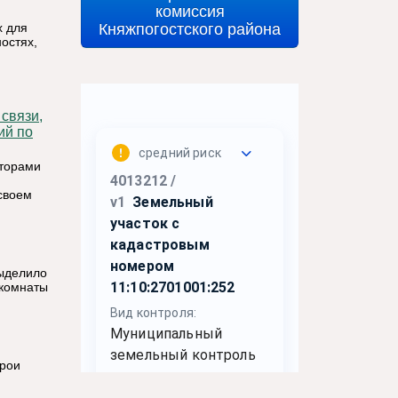
комиссия
Княжпогостского района
х для
остях,
ий по
аторами
своем
выделило
 комнаты
ерои