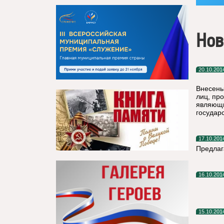
Нов
20.10.201
Внесены
лиц, пр
являющи
государ
17.10.201
Предлаг
16.10.201
15.10.201