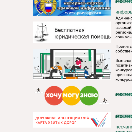
23.09.201
информ
Админис
организ
высокой
региона
социаль
Принять
собстве
Выявлен
позитив
конкурс
призовы
конкурса
22.09.201
19.09.201
песчан