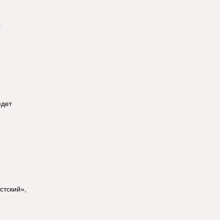
едет
стский»,