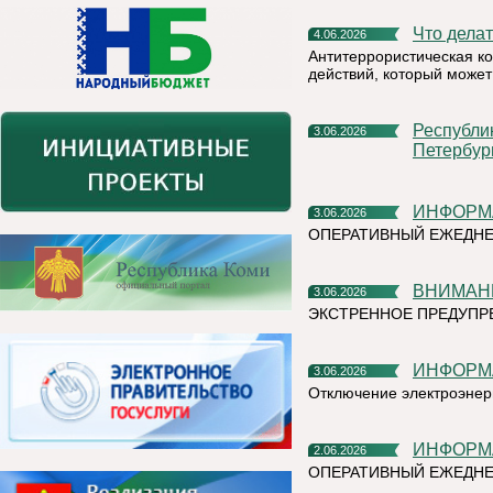
Что дел
4.06.2026
Антитеррористическая к
действий, который может
Республика Коми представит свой потенциал на XXIX
3.06.2026
Петербур
ИНФОР
3.06.2026
ОПЕРАТИВНЫЙ ЕЖЕДНЕ
ВНИМАН
3.06.2026
ЭКСТРЕННОЕ ПРЕДУПРЕ
ИНФОР
3.06.2026
Отключение электроэнер
ИНФОР
2.06.2026
ОПЕРАТИВНЫЙ ЕЖЕДНЕ