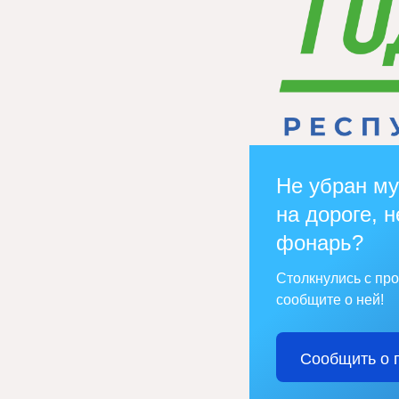
Не убран му
на дороге, н
фонарь?
Столкнулись с пр
сообщите о ней!
Сообщить о 