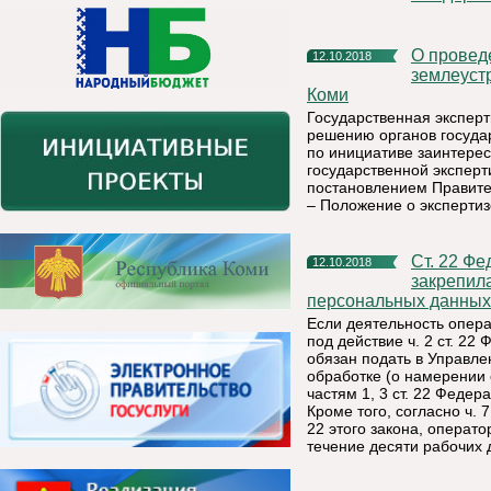
О проведении государственной экспертизы
12.10.2018
землеуст
Коми
Государственная экспер
решению органов госуда
по инициативе заинтерес
государственной экспер
постановлением Правител
– Положение о экспертиз
Ст. 22 Федерального закона «О персональных данных»
12.10.2018
закрепил
персональных данных 
Если деятельность опер
под действие ч. 2 ст. 2
обязан подать в Управл
обработке (о намерении
частям 1, 3 ст. 22 Феде
Кроме того, согласно ч. 7
22 этого закона, операт
течение десяти рабочих 