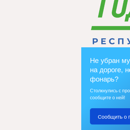
Не убран му
на дороге, н
фонарь?
Столкнулись с пр
сообщите о ней!
Сообщить о 