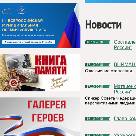
Новости
Составлен рейтинг активности регионов на конкурсе "Лидеры
18.10.2018
России"
ВНИМА
17.10.2018
Отключение отопления.
Матвиенко решила стать наставником в конкурсе "Лидеры
17.10.2018
России"
Спикер Совета Федераци
перспективными людьми 
Глава Ко
16.10.2018
Уважаемы
16.10.2018