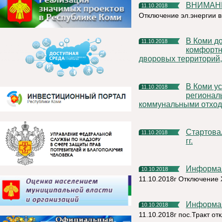
ВНИМАН
11.10.2018
Отключение эл.энергии в
В Коми до конца ноября в рамках проекта «Формирование
11.10.2018
комфортн
дворовых территорий, 
В Коми установлен предельный единый тариф на услугу
11.10.2018
регионал
коммунальными отхо
Стартовал Конкурс управленцев «Лидеры России» 2018-2019
11.10.2018
гг.
Информа
10.10.2018
11.10.2018г Отключение
Информа
10.10.2018
11.10.2018г пос.Тракт о