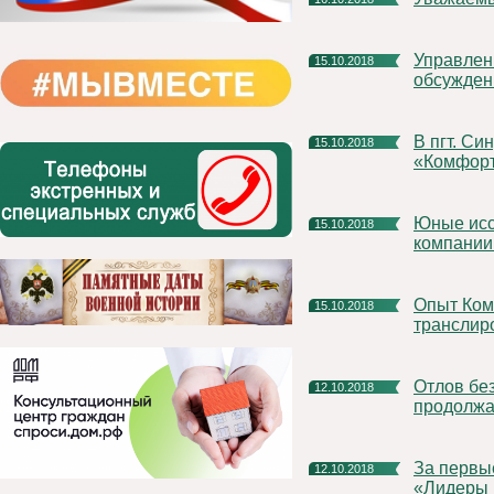
Управление Роспотребнадзора приглашает на Публичные
15.10.2018
обсужден
В пгт. Синдор завершились работы по реализации программы
15.10.2018
«Комфорт
Юные исследователи из Ухты и Емвы удостоились призов от
15.10.2018
компани
Опыт Коми по трудоустройству молодежи может
15.10.2018
транслир
Отлов безнадзорных собак в Княжпогостском районе
12.10.2018
продолжа
За первые сутки после старта регистрации на конкурс
12.10.2018
«Лидеры 