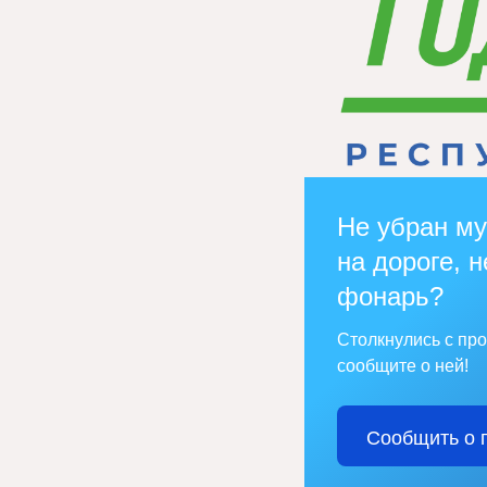
Не убран му
на дороге, н
фонарь?
Столкнулись с пр
сообщите о ней!
Сообщить о 