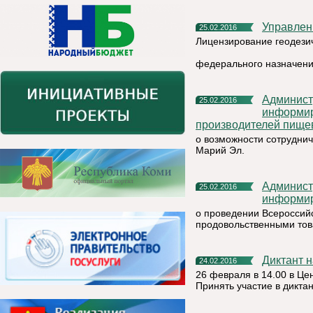
Управле
25.02.2016
Лицензирование геодезич
федерального назначен
Администрация муниципального района «Княжпогостский»
25.02.2016
информир
производителей пище
о возможности сотрудни
Марий Эл.
Администрация муниципального района «Княжпогостский»
25.02.2016
информир
о проведении Всероссий
продовольственными тов
Диктант 
24.02.2016
26 февраля в 14.00 в Це
Принять участие в дикта