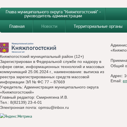
Глава муниципального округа "Княжпогостский" -
руководитель администрации
Главная
Новости
Территориальные органы
Админис
«Княжпо
Княжпогостский муниципальный район (12+)
Приемн
Зарегистрирован в Федеральной службе по надзору в
Общий о
сфере связи, информационных технологий и массовых
коммуникаций 25.06.2024 г., наименование: выписка из
Адрес: 1
реестра зарегистрированных средств массовой
Email:
e
информации ЭЛ № ФС 77 – 87669
Учредитель: Администрация муниципального округа
«Княжпогостский»
Главный редактор: Смирнягина И.В.
Тел.: 8(82139) 23-4-01
Электронная почта:
opmsu@inbox.ru