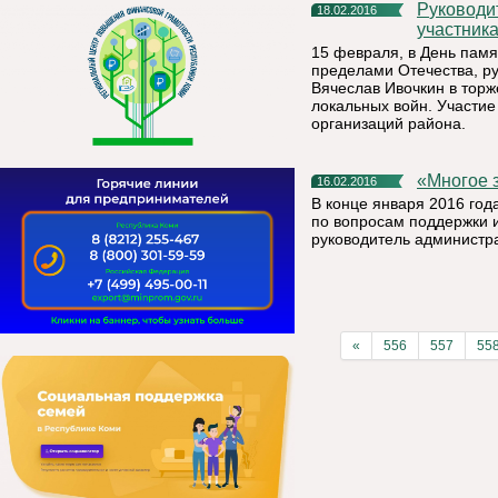
Руководитель администрации муниципалитета встретился с
18.02.2016
участник
15 февраля, в День памя
пределами Отечества, р
Вячеслав Ивочкин в торж
локальных войн. Участи
организаций района.
«Много
16.02.2016
В конце января 2016 год
по вопросам поддержки и
руководитель администр
«
556
557
55