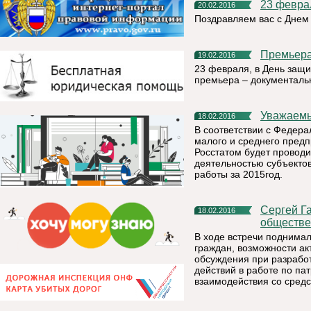
23 февра
20.02.2016
Поздравляем вас с Днем
Премьер
19.02.2016
23 февраля, в День защ
премьера – документаль
Уважаем
18.02.2016
В соответствии с Федера
малого и среднего предп
Росстатом будет провод
деятельностью субъектов
работы за 2015год.
Сергей Гапликов встретился с представителями
18.02.2016
обществе
В ходе встречи поднима
граждан, возможности а
обсуждения при разработ
действий в работе по па
взаимодействия со сред