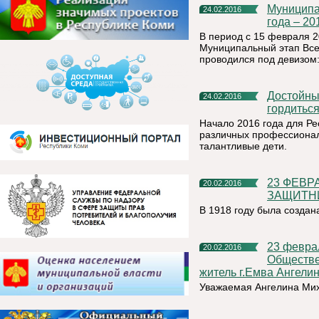
Муниципальный этап Всероссийского конкурса «Воспитатель
24.02.2016
года – 20
В период с 15 февраля 2
Муниципальный этап Всер
проводился под девизом:
Достойные люди - достойные награды: республике есть кем
24.02.2016
гордитьс
Начало 2016 года для Р
различных профессионал
талантливые дети.
23 ФЕВРАЛЯ – ДЕНЬ ВОИНСКОЙ СЛАВЫ РОССИИ – ДЕНЬ
20.02.2016
ЗАЩИТН
В 1918 году была создан
23 февраля свой юбилей - 75-летие отмечает председатель
20.02.2016
Обществе
житель г.Емва Ангел
Уважаемая Ангелина Ми