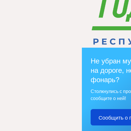
Не убран му
на дороге, н
фонарь?
Столкнулись с пр
сообщите о ней!
Сообщить о 