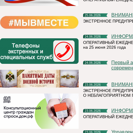
ВНИМАН
25.06.2026
ЭКСТРЕННОЕ ПРЕДУПРЕ
ИНФОР
24.06.2026
ОПЕРАТИВНЫЙ ЕЖЕДНЕ
на 25 июня 2026 года
Первый алюминиевый завод РУСАЛа полностью перешел на
24.06.2026
современ
ВНИМАН
23.06.2026
ЭКСТРЕННОЕ ПРЕДУПР
О НЕБЛАГОПРИЯТНОМ 
ИНФОР
23.06.2026
ОПЕРАТИВНЫЙ ЕЖЕДН
Управление Федеральной налоговой службы по Республике
23.06.2026