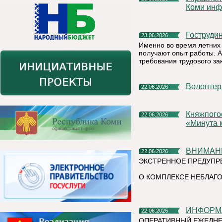
Коми инф
Гоструд
23.06.2026
Именно во время летних 
получают опыт работы. А
требования трудового за
Волонте
22.06.2026
Княжпогостский округ присоединился к Всероссийской акции
22.06.2026
«Минута 
ВНИМАН
22.06.2026
ЭКСТРЕННОЕ ПРЕДУПР
О КОМПЛЕКСЕ НЕБЛАГО
ИНФОР
22.06.2026
ОПЕРАТИВНЫЙ ЕЖЕДНЕ