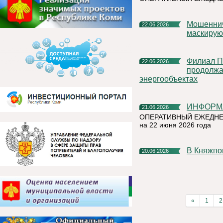
Мошенническая схема в мессенджерах: как аферисты
22.06.2026
маскирую
Филиал ПАО «Россети Северо-Запад» в Республике Коми
22.06.2026
продолжа
энергообъектах
ИНФОР
21.06.2026
ОПЕРАТИВНЫЙ ЕЖЕДНЕ
на 22 июня 2026 года
В Княжп
20.06.2026
«
1
2