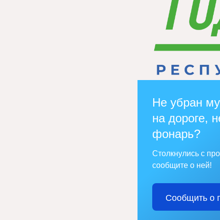
Не убран му
на дороге, н
фонарь?
Столкнулись с пр
сообщите о ней!
Сообщить о 