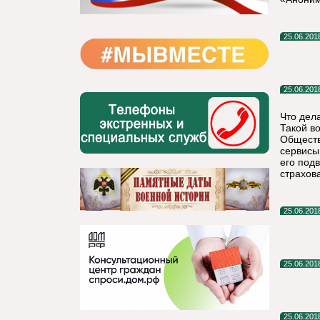
25.06.201
25.06.201
Что дел
Такой в
Обществ
сервисы
его под
страхов
25.06.201
25.06.201
25.06.201