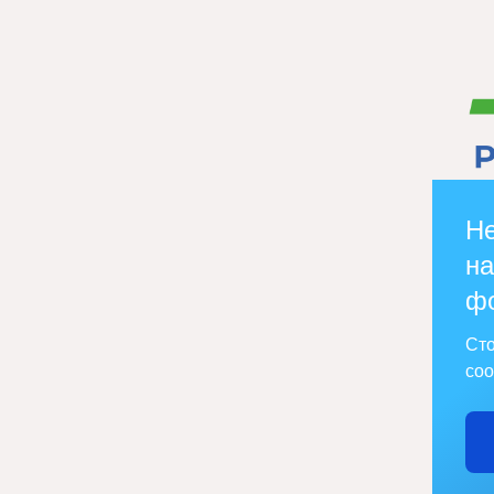
Не
на
ф
Сто
соо