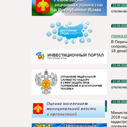
23.06.201
отключе
22.06.201
приказа
В Переч
сопрово
18 дека
22.06.201
22.06.201
отключе
22.06.201
Министе
2018 го
кадастр
проведе