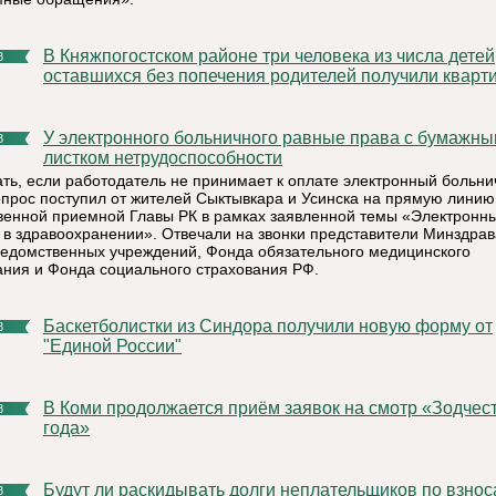
В Княжпогостском районе три человека из числа детей,
8
оставшихся без попечения родителей получили кварт
У электронного больничного равные права с бумажным
8
листком нетрудоспособности
ать, если работодатель не принимает к оплате электронный больн
опрос поступил от жителей Сыктывкара и Усинска на прямую линию
енной приемной Главы РК в рамках заявленной темы «Электронн
 в здравоохранении». Отвечали на звонки представители Минздрав
ведомственных учреждений, Фонда обязательного медицинского
ания и Фонда социального страхования РФ.
Баскетболистки из Синдора получили новую форму от
8
"Единой России"
В Коми продолжается приём заявок на смотр «Зодчество
8
года»
Будут ли раскидывать долги неплательщиков по взносам на
8