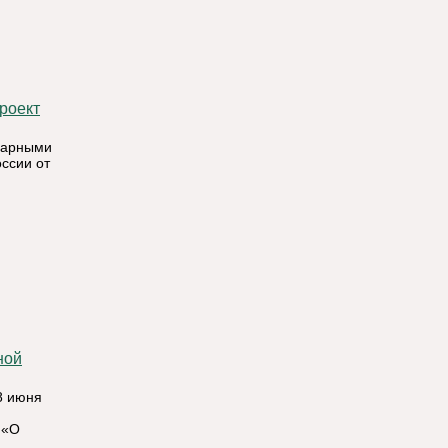
проект
нарными
ссии от
8 июня
 «О