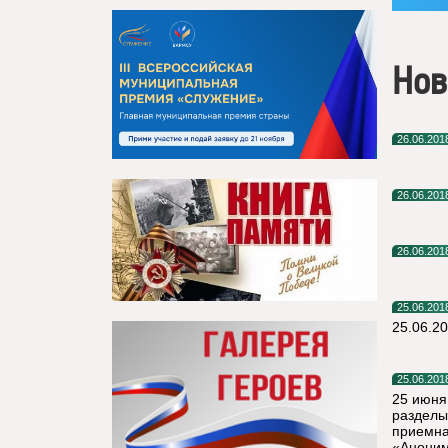
Нов
26.06.201
26.06.201
26.06.201
25.06.201
25.06.2
25.06.201
25 июня
разделы
приемна
«Анони