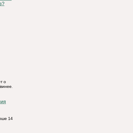
в?
т о
винее.
рше 14