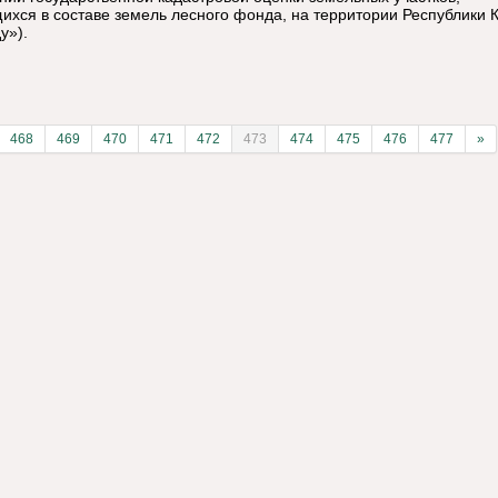
ихся в составе земель лесного фонда, на территории Республики 
у»).
468
469
470
471
472
473
474
475
476
477
»