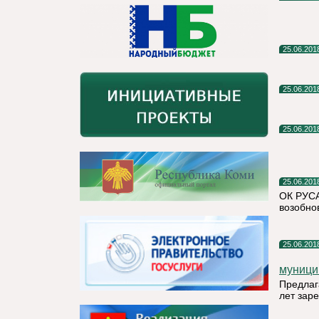
25.06.201
25.06.201
25.06.201
25.06.201
ОК РУСА
возобно
25.06.201
муници
Предлаг
лет заре