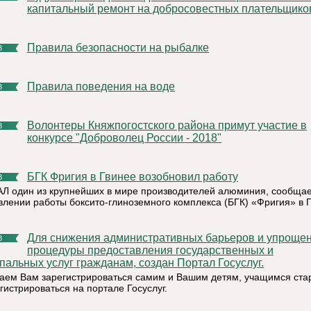
капитальный ремонт на добросовестных плательщико
Правила безопасности на рыбалке
8
Правила поведения на воде
8
Волонтеры Княжпогостского района примут участие в
8
конкурсе "Доброволец России - 2018"
БГК Фригия в Гвинее возобновил работу
8
Л один из крупнейших в мире производителей алюминия, сообщае
влении работы боксито-глиноземного комплекса (БГК) «Фригия» в Г
Для снижения административных барьеров и упрощения
8
процедуры предоставления государственных и
пальных услуг гражданам, создан Портал Госуслуг.
аем Вам зарегистрироваться самим и Вашим детям, учащимся ста
гистрироваться на портале Госуслуг.