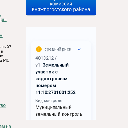
комиссия
Княжпогостского района
иры
ичный?
 в
ые
а РК,