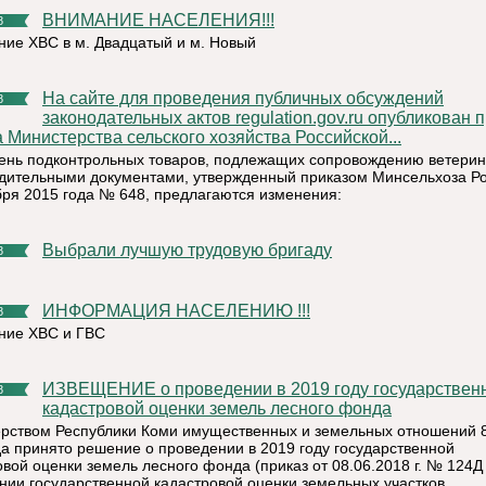
ВНИМАНИЕ НАСЕЛЕНИЯ!!!
8
ние ХВС в м. Двадцатый и м. Новый
На сайте для проведения публичных обсуждений
8
законодательных актов regulation.gov.ru опубликован 
 Министерства сельского хозяйства Российской...
ень подконтрольных товаров, подлежащих сопровождению ветери
дительными документами, утвержденный приказом Минсельхоза Ро
бря 2015 года № 648, предлагаются изменения:
Выбрали лучшую трудовую бригаду
8
ИНФОРМАЦИЯ НАСЕЛЕНИЮ !!!
8
ние ХВС и ГВС
ИЗВЕЩЕНИЕ о проведении в 2019 году государственной
8
кадастровой оценки земель лесного фонда
рством Республики Коми имущественных и земельных отношений 
да принято решение о проведении в 2019 году государственной
овой оценки земель лесного фонда (приказ от 08.06.2018 г. № 124Д
нии государственной кадастровой оценки земельных участков,