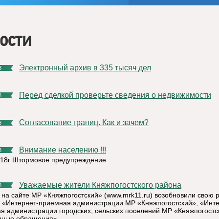
ости
Электронный архив в 335 тысяч дел
8
Перед сделкой проверьте сведения о недвижимости
8
Согласование границ. Как и зачем?
8
Внимание населению !!!
8
018г Штормовое предупреждение
Уважаемые жители Княжпогостского района
8
 на сайте МР «Княжпогостский» (www.mrk11.ru) возобновили свою 
 «Интернет-приемная администрации МР «Княжпогостский», «Инте
я администрации городских, сельских поселений МР «Княжпогостс
мные обращения».