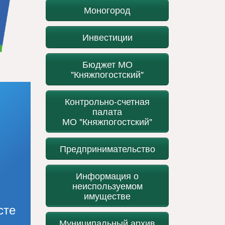
Моногород
Инвестиции
Бюджет МО
"Княжпогостский"
Контрольно-счетная
палата
МО "Княжпогостский"
Предпринимательство
Информация о
неиспользуемом
имуществе
сте
Муниципальный архив