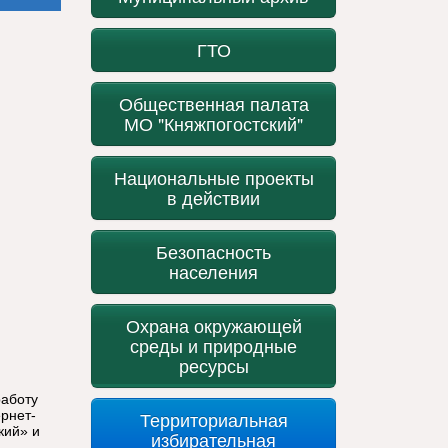
ГТО
Общественная палата
МО "Княжпогостский"
Национальные проекты
в действии
Безопасность
населения
Охрана окружающей
среды и природные
ресурсы
работу
рнет-
Территориальная
кий» и
избирательная