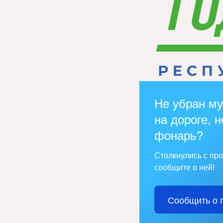
Не убран му
на дороге, н
фонарь?
Столкнулись с пр
сообщите о ней!
Сообщить о 