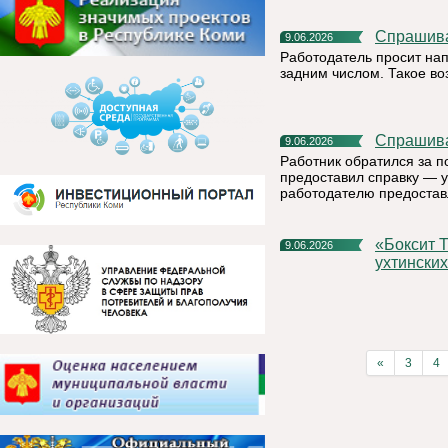
Спрашив
9.06.2026
Работодатель просит на
задним числом. Такое в
Спрашив
9.06.2026
Работник обратился за п
предоставил справку — у
работодателю предостав
«Боксит Тимана» компании РУСАЛ организовал пленэр для
9.06.2026
ухтински
«
3
4