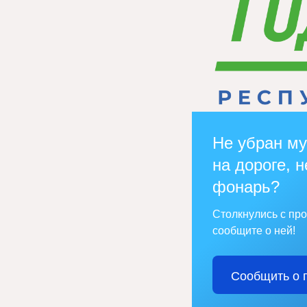
Не убран му
на дороге, н
фонарь?
Столкнулись с пр
сообщите о ней!
Сообщить о 