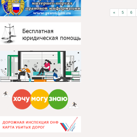
«
5
6