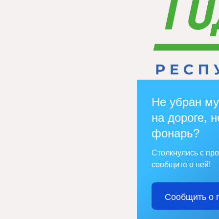
Не убран му
на дороге, н
фонарь?
Столкнулись с пр
сообщите о ней!
Сообщить о 