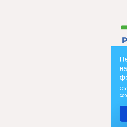
Не
на
ф
Сто
соо