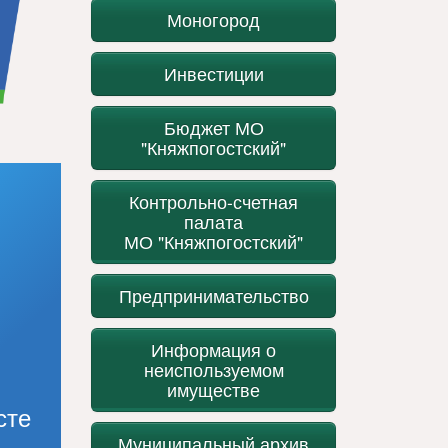
Моногород
Инвестиции
Бюджет МО
"Княжпогостский"
Контрольно-счетная
палата
МО "Княжпогостский"
Предпринимательство
Информация о
неиспользуемом
имуществе
сте
Муниципальный архив