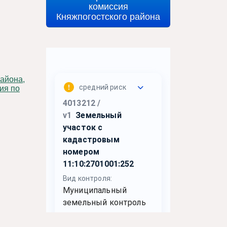
комиссия
Княжпогостского района
ия по