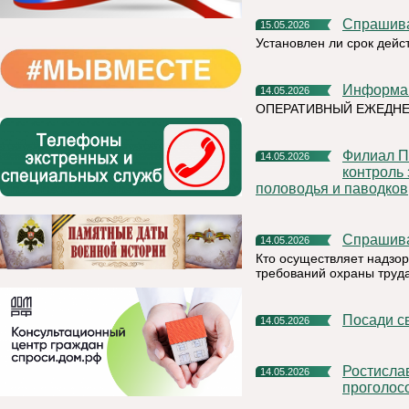
Спрашив
15.05.2026
Установлен ли срок дейс
Информа
14.05.2026
ОПЕРАТИВНЫЙ ЕЖЕДНЕ
Филиал ПАО «Россети» – МЭС Северо-Запада усилил
14.05.2026
контроль 
половодья и паводков
Спрашив
14.05.2026
Кто осуществляет надзор
требований охраны труд
Посади 
14.05.2026
Ростислав Гольдштейн: Более 35 тысяч жителей Коми уже
14.05.2026
проголосо