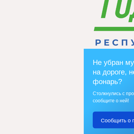
Не убран му
на дороге, н
фонарь?
Столкнулись с пр
сообщите о ней!
Сообщить о 