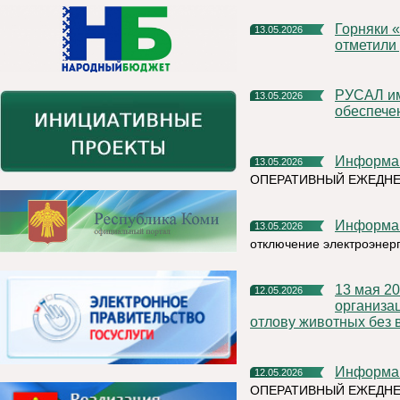
Горняки «Боксита Тимана» вместе с жителями Чиньяворыка
13.05.2026
отметили
РУСАЛ импортозаместил критическое программное
13.05.2026
обеспече
Информа
13.05.2026
ОПЕРАТИВНЫЙ ЕЖЕДНЕ
Информа
13.05.2026
отключение электроэнер
13 мая 2026 года на территории Княжпогостского района,
12.05.2026
организа
отлову животных без 
Информа
12.05.2026
ОПЕРАТИВНЫЙ ЕЖЕДНЕ