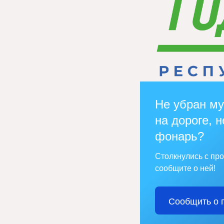
Не убран му
на дороге, н
фонарь?
Столкнулись с пр
сообщите о ней!
Сообщить о 