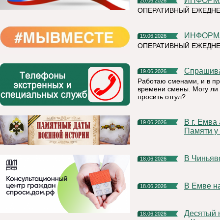
ИНФОР
20.06.2026
ОПЕРАТИВНЫЙ ЕЖЕДНЕ
ИНФОР
19.06.2026
ОПЕРАТИВНЫЙ ЕЖЕДНЕ
Спрашив
19.06.2026
Работаю сменами, и в п
времени смены. Могу ли 
просить отгул?
В г. Емва акция «Минута молчания» пройдет в 12.15 в сквере
19.06.2026
Памяти у 
В Чинья
18.06.2026
В Емве 
18.06.2026
Десятый научный фестиваль РУСАЛа стартует уже в августе
18.06.2026