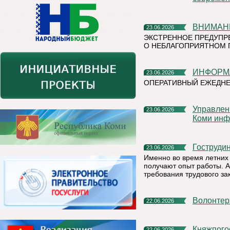
ВНИМАН
23.06.2026
ЭКСТРЕННОЕ ПРЕДУПР
О НЕБЛАГОПРИЯТНОМ 
ИНФОР
23.06.2026
ОПЕРАТИВНЫЙ ЕЖЕДН
Управление Федеральной налоговой службы по Республике
23.06.2026
Коми инф
Гоструд
23.06.2026
Именно во время летних 
получают опыт работы. А
требования трудового за
Волонте
22.06.2026
Княжпогостский округ присоединился к Всероссийской акции
22.06.2026