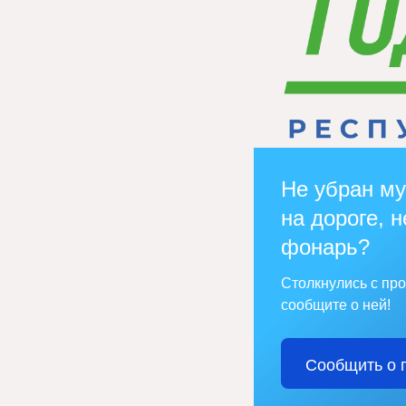
Не убран му
на дороге, н
фонарь?
Столкнулись с пр
сообщите о ней!
Сообщить о 