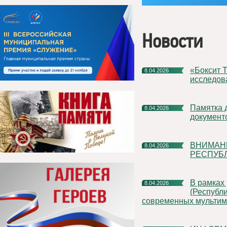
Новости
«Боксит Тимана» поможет региональным ученым продолжить
8.04.2026
исследов
Памятка для корректного оформления платежных
8.04.2026
документ
ВНИМАНИЕ! ГОСУДАРСТВЕННАЯ ИНСПЕКЦИЯ ТРУДА В
8.04.2026
РЕСПУБ
В рамках регионального проекта «Все лучшее детям
8.04.2026
(Республи
современных мультим