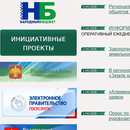
Региональный Роскадастр рассказал, что значит вовлечение
3.04.2026
объектов
ИНФОРМ
2.04.2026
ОПЕРАТИВНЫЙ ЕЖЕДНЕ
Законопроекты Росреестра повысят эффективность
2.04.2026
земельно
В регионе продолжается реализация проекта Росреестра
1.04.2026
«Земля д
«Алюминиевая азбука» на призы РУСАЛа продлевает прием
1.04.2026
заявок
Опрос по оценки эффективности деятельности
1.04.2026
руководи