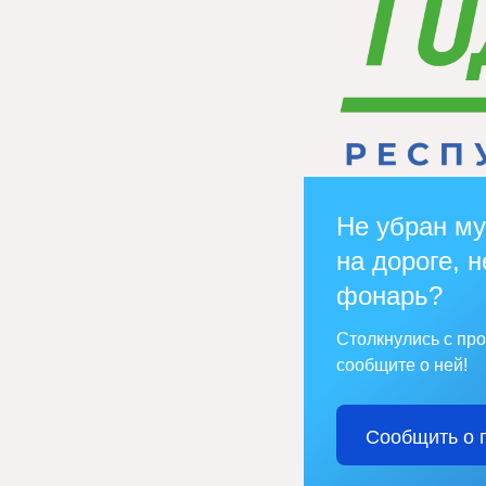
Не убран му
на дороге, н
фонарь?
Столкнулись с пр
сообщите о ней!
Сообщить о 