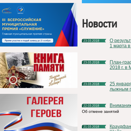
Новости
О результатах единого «Дня консультаций», который прошел
23.03.2018
1 марта 
План-график акции «День открытых дверей» с 1 по 30 апреля
23.03.2018
2018 г. в
25 января состоится первенство Княжпогостского района по
23.03.2018
лыжным г
Внимани
22.03.2018
Об отмене занятий
Краудфандинговая платформа Республики Коми «Зарни
21.03.2018