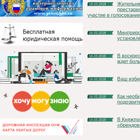
Жительница Княжпогостского дома-интерната для
18.03.2018
престаре
участие в голосовани
Минприроды Республики Коми информирует о порядке
16.03.2018
установл
В воскресенье 18 марта жителей Княжпогостского района
16.03.2018
ждет бол
Ваш изб
16.03.2018
Как необходимо действовать в случае обнаружения
16.03.2018
подозрит
В Княжпогостском районе может появиться свой
15.03.2018
«брендов