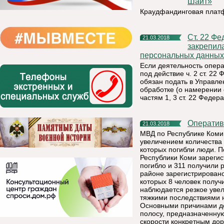
Шайт»
Краудфандинговая плат
Ст. 22 Федерального закона «О персональных данных»
21.03.2018
закрепил
персональных данных 
Если деятельность опер
под действие ч. 2 ст. 2
обязан подать в Управл
обработке (о намерении
частям 1, 3 ст. 22 Феде
Операти
21.03.2018
МВД по Республике Коми
увеличением количества 
которых погибли люди. П
Республики Коми зарегис
погибло и 311 получили 
районе зарегистрировано
которых 8 человек получ
наблюдается резкое уве
тяжкими последствиями н
Основными причинами до
полосу, предназначенную
скорости конкретным до