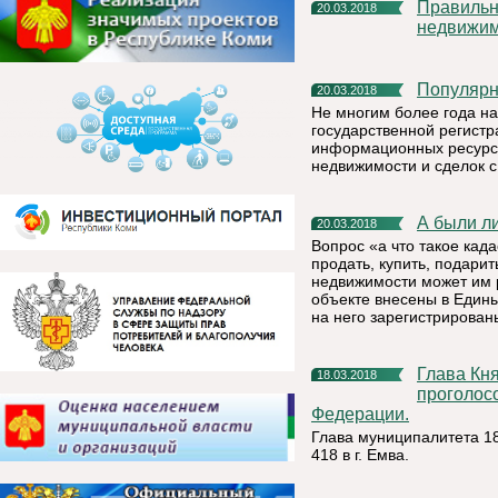
Правильный выбор кадастрового инженера – и нет проблем с
20.03.2018
недвижи
Популяр
20.03.2018
Не многим более года на
государственной регист
информационных ресурса
недвижимости и сделок с
А были 
20.03.2018
Вопрос «а что такое кад
продать, купить, подари
недвижимости может им р
объекте внесены в Един
на него зарегистрирован
Глава Княжпогостского района Татьяна Пугачева
18.03.2018
проголос
Федерации.
Глава муниципалитета 18
418 в г. Емва.