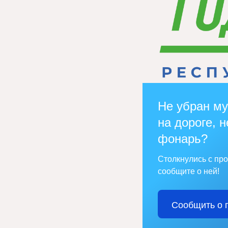
Не убран му
на дороге, н
фонарь?
Столкнулись с пр
сообщите о ней!
Сообщить о 