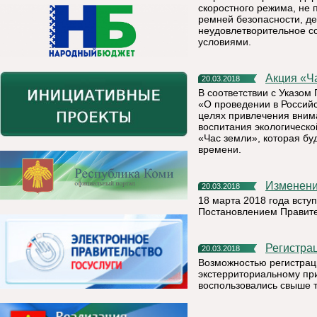
скоростного режима, не
ремней безопасности, де
неудовлетворительное со
условиями.
Акция «
20.03.2018
В соответствии с Указом
«О проведении в Российс
целях привлечения вним
воспитания экологическ
«Час земли», которая буд
времени.
Изменен
20.03.2018
18 марта 2018 года всту
Постановлением Правите
Регистр
20.03.2018
Возможностью регистрац
экстерриториальному при
воспользовались свыше т