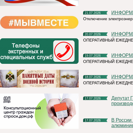
ИНФОР
21.07.2026
Отключение электроэнер
ИНФОР
20.07.2026
ОПЕРАТИВНЫЙ ЕЖЕДНЕ
ИНФОР
19.07.2026
ОПЕРАТИВНЫЙ ЕЖЕДН
ИНФОР
18.07.2026
ОПЕРАТИВНЫЙ ЕЖЕДНЕ
Депутат Госдумы Мария Бутина познакомилась с
17.07.2026
производ
В России впервые прошли биржевые торги первичным
17.07.2026
алюмини