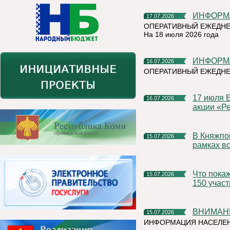
ИНФОР
17.07.2026
ОПЕРАТИВНЫЙ ЕЖЕДНЕ
На 18 июля 2026 года
ИНФОР
16.07.2026
ОПЕРАТИВНЫЙ ЕЖЕДНЕ
17 июля Емва присоединится к Всероссийской экологической
16.07.2026
акции «Ре
В Княжпогостском округе продолжаются мероприятия в
15.07.2026
рамках вс
Что покажут на Коми ВДНХ? Организаторы ожидают более
15.07.2026
150 учас
ВНИМАН
15.07.2026
ИНФОРМАЦИЯ НАСЕЛЕ