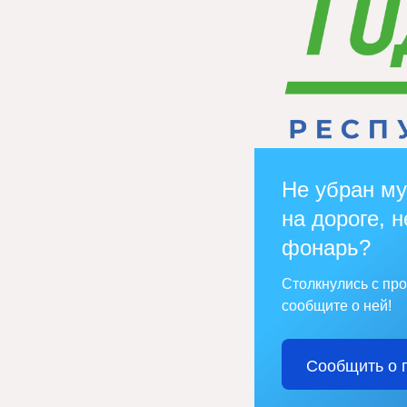
Не убран му
на дороге, н
фонарь?
Столкнулись с пр
сообщите о ней!
Сообщить о 