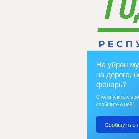
Не убран му
на дороге, н
фонарь?
Столкнулись с пр
сообщите о ней!
Сообщить о 