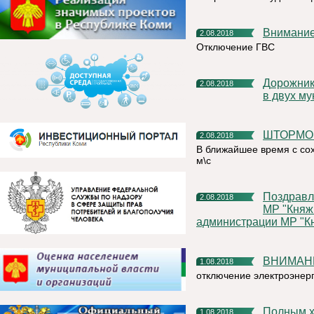
Внимание
2.08.2018
Отключение ГВС
Дорожники завершили ремонт участков автомобильных дорог
2.08.2018
в двух м
ШТОРМ
2.08.2018
В ближайшее время с сох
м\с
Поздравление с Днем Воздушно-десантных войск от Главы
2.08.2018
МР "Княжп
администрации МР "Кн
ВНИМАН
1.08.2018
отключение электроэнер
Полным 
1.08.2018