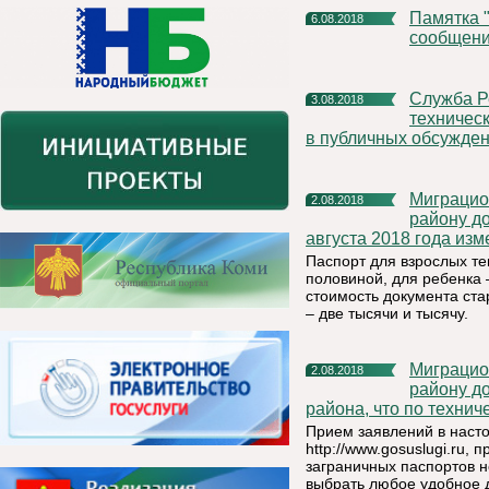
Памятка "Об ответственности граждан за заведомо ложные
6.08.2018
сообщени
Служба Республики Коми строительного, жилищного и
3.08.2018
техническ
в публичных обсужде
Миграционный пункт ОМВД России по Княжпогостскому
2.08.2018
району до
августа 2018 года изм
Паспорт для взрослых те
половиной, для ребенка 
стоимость документа ста
– две тысячи и тысячу.
Миграционный пункт ОМВД России по Княжпогостскому
2.08.2018
району д
района, что по технич
Прием заявлений в наст
http://www.gosuslugi.ru
заграничных паспортов н
выбрать любое удобное 