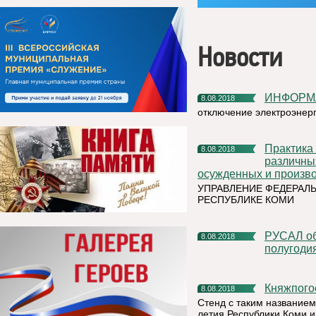
Новости
ИНФОРМ
8.08.2018
отключение электроэнер
Практика организации взаимодействия с организациями
8.08.2018
различны
осужденных и произво
УПРАВЛЕНИЕ ФЕДЕРАЛ
РЕСПУБЛИКЕ КОМИ
РУСАЛ объявляет результаты второго квартала и первого
8.08.2018
полугодия
Княжпого
8.08.2018
Стенд с таким названием
летия Республики Коми и