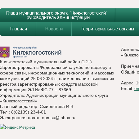
Глава муниципального округа "Княжпогостский" -
руководитель администрации
Главная
Новости
Территориальные органы
Админис
«Княжпо
Княжпогостский муниципальный район (12+)
Приемн
Зарегистрирован в Федеральной службе по надзору в
Общий о
сфере связи, информационных технологий и массовых
коммуникаций 25.06.2024 г., наименование: выписка из
Адрес: 1
реестра зарегистрированных средств массовой
Email:
e
информации ЭЛ № ФС 77 – 87669
Учредитель: Администрация муниципального округа
«Княжпогостский»
Главный редактор: Смирнягина И.В.
Тел.: 8(82139) 23-4-01
Электронная почта:
opmsu@inbox.ru