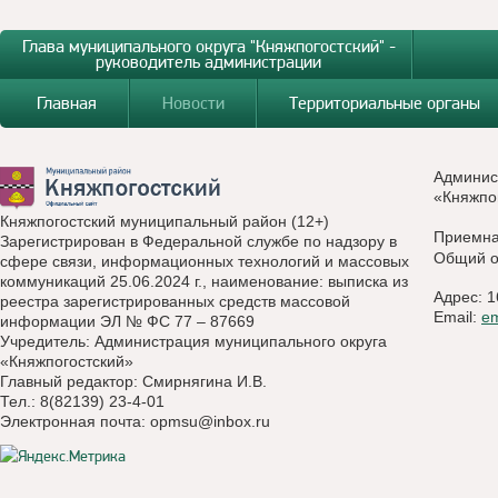
Глава муниципального округа "Княжпогостский" -
руководитель администрации
Главная
Новости
Территориальные органы
Админис
«Княжпо
Княжпогостский муниципальный район (12+)
Приемн
Зарегистрирован в Федеральной службе по надзору в
Общий о
сфере связи, информационных технологий и массовых
коммуникаций 25.06.2024 г., наименование: выписка из
Адрес: 1
реестра зарегистрированных средств массовой
Email:
e
информации ЭЛ № ФС 77 – 87669
Учредитель: Администрация муниципального округа
«Княжпогостский»
Главный редактор: Смирнягина И.В.
Тел.: 8(82139) 23-4-01
Электронная почта:
opmsu@inbox.ru