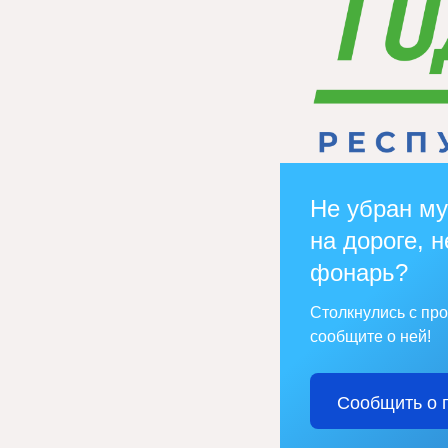
Не убран му
на дороге, н
фонарь?
Столкнулись с пр
сообщите о ней!
Сообщить о 