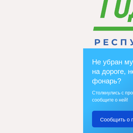
Не убран му
на дороге, н
фонарь?
Столкнулись с пр
сообщите о ней!
Сообщить о 