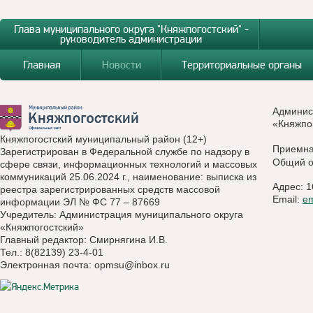
Глава муниципального округа "Княжпогостский" -
руководитель администрации
Главная
Новости
Территориальные органы
Админис
«Княжпо
Княжпогостский муниципальный район (12+)
Приемн
Зарегистрирован в Федеральной службе по надзору в
Общий о
сфере связи, информационных технологий и массовых
коммуникаций 25.06.2024 г., наименование: выписка из
Адрес: 1
реестра зарегистрированных средств массовой
Email:
e
информации ЭЛ № ФС 77 – 87669
Учредитель: Администрация муниципального округа
«Княжпогостский»
Главный редактор: Смирнягина И.В.
Тел.: 8(82139) 23-4-01
Электронная почта:
opmsu@inbox.ru