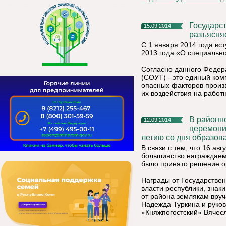
Государственная инспекция труда в Республике Коми
15.09.2014
разъясня
С 1 января 2014 года вс
2013 года «О специально
Согласно данного Федера
(СОУТ) - это единый ком
опасных факторов произв
их воздействия на работн
В районном доме культуры 11 сентября 2014 года состоялась
12.09.2014
церемони
летию со дня образов
В связи с тем, что 16 ав
большинство награждаемы
было принято решение о
Награды от Государствен
власти республики, знак
от района землякам вру
Надежда Туркина и руко
«Княжпогостский» Вячесл