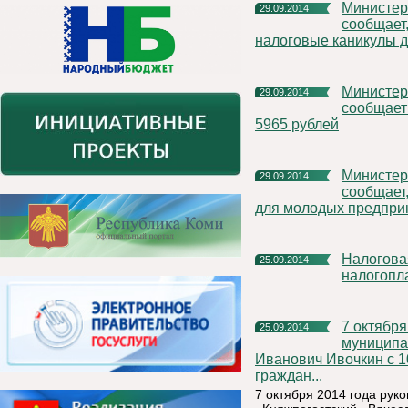
Министерство экономического развития Республики Коми
29.09.2014
сообщает
налоговые каникулы 
Министерство экономического развития Республики Коми
29.09.2014
сообщает 
5965 рублей
Министерство экономического развития Республики Коми
29.09.2014
сообщает,
для молодых предпри
Налоговая служба проводит Дни открытых дверей для
25.09.2014
налогопл
7 октября 2014 года руководитель администрации
25.09.2014
муниципа
Иванович Ивочкин с 1
граждан...
7 октября 2014 года ру