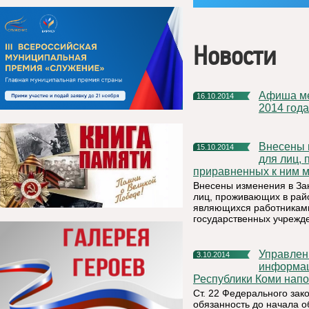
Новости
Афиша мероприятий, которые будут проведены в ноябре
16.10.2014
2014 года
Внесены изменения в Закон РК «О гарантиях и компенсациях
15.10.2014
для лиц,
приравненных к ним м
Внесены изменения в За
лиц, проживающих в райо
являющихся работниками
государственных учрежд
Управление Федеральной службы по надзору в сфере связи,
3.10.2014
информац
Республики Коми нап
Ст. 22 Федерального за
обязанность до начала 