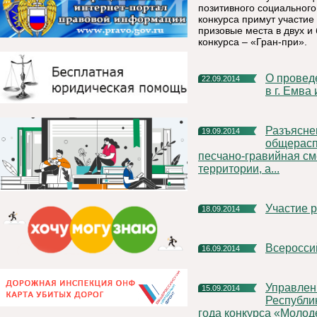
позитивного социальног
конкурса примут участие
призовые места в двух 
конкурса – «Гран-при».
О проведении Всероссийского Дня бега «Кросс Наций 2014»
22.09.2014
в г. Емва
Разъяснение порядка использования
19.09.2014
общерасп
песчано-гравийная см
территории, а...
Участие
18.09.2014
Всеросс
16.09.2014
Управление государственной гражданской службы
15.09.2014
Республи
года конкурса «Молоде