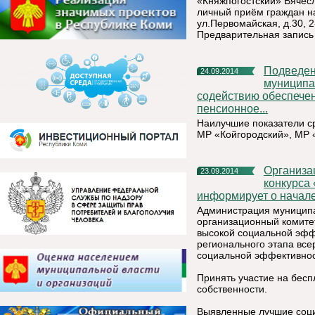
«Княжпогостский» Вячесл
личный приём граждан н
ул.Первомайская, д.30, 2
Предварительная запись
Подведены промежуточные итоги конкурса «Лучшее
24.09.2014
муниципа
содействию обеспечен
пенсионное...
Наилучшие показатели с
МР «Койгородский», МР 
Организационный комитет по проведению республиканского
23.09.2014
конкурса
информирует о начале
Администрация муниципал
организационный комите
высокой социальной эфф
регионального этапа все
социальной эффективнос
Принять участие на бесп
собственности.
Выявленные лучшие соци