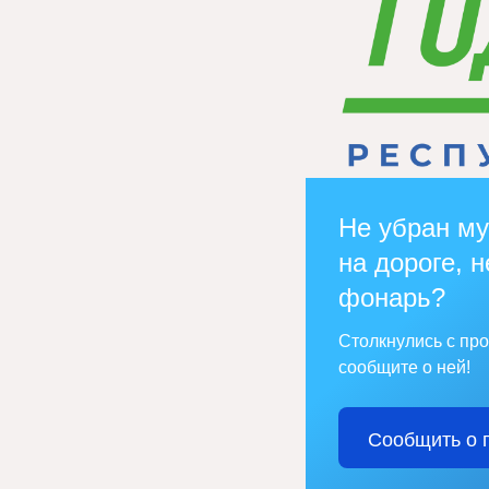
Не убран му
на дороге, н
фонарь?
Столкнулись с пр
сообщите о ней!
Сообщить о 