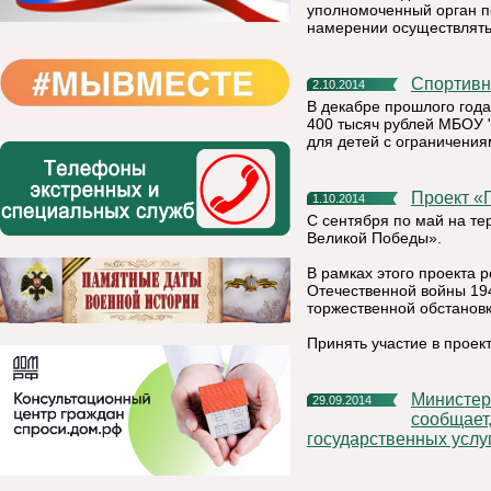
уполномоченный орган п
намерении осуществлять
Спортив
2.10.2014
В декабре прошлого год
400 тысяч рублей МБОУ 
для детей с ограничения
Проект 
1.10.2014
С сентября по май на те
Великой Победы».
В рамках этого проекта 
Отечественной войны 19
торжественной обстановк
Принять участие в прое
Министерство экономического развития Республики Коми
29.09.2014
сообщает
государственных услу