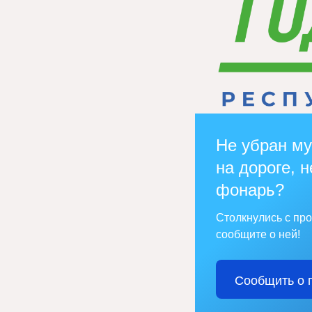
Не убран му
на дороге, н
фонарь?
Столкнулись с пр
сообщите о ней!
Сообщить о 