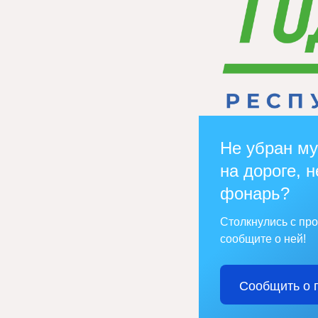
Не убран му
на дороге, н
фонарь?
Столкнулись с пр
сообщите о ней!
Сообщить о 