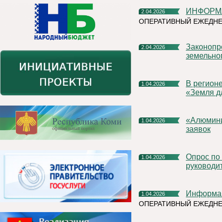
ИНФОРМ
2.04.2026
ОПЕРАТИВНЫЙ ЕЖЕДНЕ
Законопроекты Росреестра повысят эффективность
2.04.2026
земельно
В регионе продолжается реализация проекта Росреестра
1.04.2026
«Земля д
«Алюминиевая азбука» на призы РУСАЛа продлевает прием
1.04.2026
заявок
Опрос по оценки эффективности деятельности
1.04.2026
руководи
Информа
1.04.2026
ОПЕРАТИВНЫЙ ЕЖЕДН