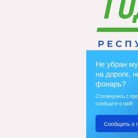
Не убран му
на дороге, н
фонарь?
Столкнулись с пр
сообщите о ней!
Сообщить о 