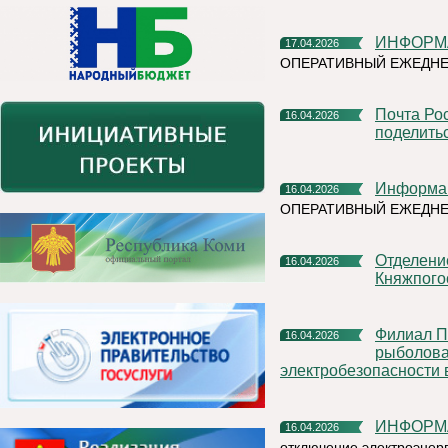
ИНФОРМ
17.04.2026
ОПЕРАТИВНЫЙ ЕЖЕДНЕ
Почта России поможет участникам Библионочи в Сыктывкаре
16.04.2026
поделить
Информа
16.04.2026
ОПЕРАТИВНЫЙ ЕЖЕДН
Отделение Госавтоинспекции ОМВД России по
16.04.2026
Княжпого
Филиал ПАО «Россети» - МЭС Северо-Запада напоминает
16.04.2026
рыболова
электробезопасности 
ИНФОРМ
16.04.2026
отключение электроэнер