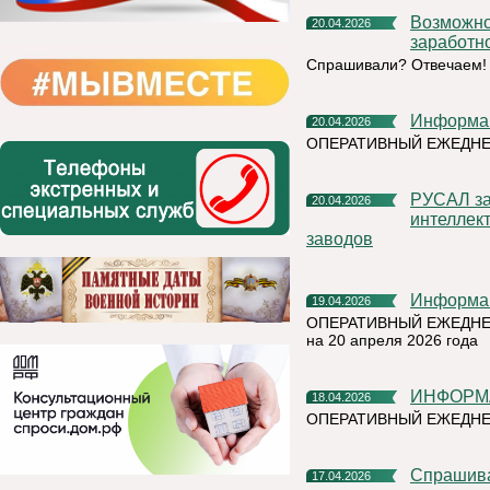
Возможно ли отозвать работника из отпуска без сохранения
20.04.2026
заработн
Спрашивали? Отвечаем!
Информа
20.04.2026
ОПЕРАТИВНЫЙ ЕЖЕДН
РУСАЛ завершает внедрение технологии искусственного
20.04.2026
интеллек
заводов
Информа
19.04.2026
ОПЕРАТИВНЫЙ ЕЖЕДНЕ
на 20 апреля 2026 года
ИНФОРМ
18.04.2026
ОПЕРАТИВНЫЙ ЕЖЕДНЕ
Спрашив
17.04.2026