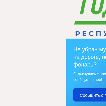
Не убран му
на дороге, н
фонарь?
Столкнулись с пр
сообщите о ней!
Сообщить о 