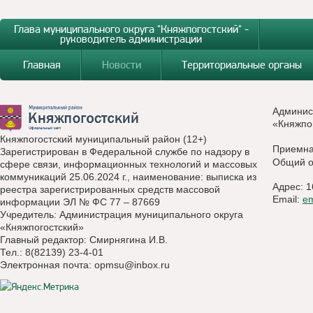
Глава муниципального округа "Княжпогостский" -
руководитель администрации
Главная
Новости
Территориальные органы
Админис
«Княжпо
Княжпогостский муниципальный район (12+)
Приемн
Зарегистрирован в Федеральной службе по надзору в
Общий о
сфере связи, информационных технологий и массовых
коммуникаций 25.06.2024 г., наименование: выписка из
Адрес: 1
реестра зарегистрированных средств массовой
Email:
e
информации ЭЛ № ФС 77 – 87669
Учредитель: Администрация муниципального округа
«Княжпогостский»
Главный редактор: Смирнягина И.В.
Тел.: 8(82139) 23-4-01
Электронная почта:
opmsu@inbox.ru