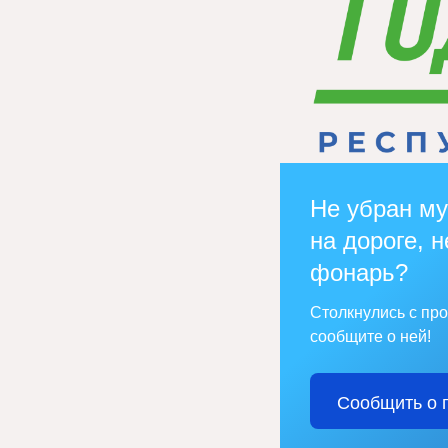
Не убран му
на дороге, н
фонарь?
Столкнулись с пр
сообщите о ней!
Сообщить о 