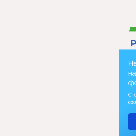
Не
на
ф
Сто
соо