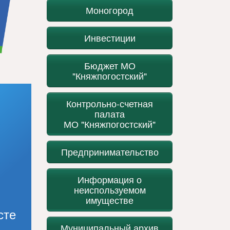
Моногород
Инвестиции
Бюджет МО
"Княжпогостский"
Контрольно-счетная
палата
МО "Княжпогостский"
Предпринимательство
Информация о
неиспользуемом
имуществе
сте
Муниципальный архив