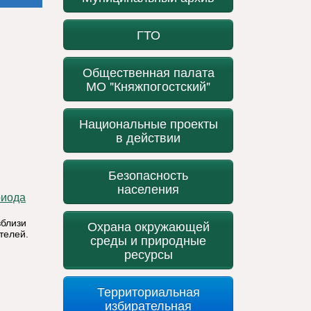
ГТО
Общественная палата
МО "Княжпогостский"
Национальные проекты
в действии
Безопасность
населения
риода
вблизи
Охрана окружающей
телей.
среды и природные
ресурсы
Территориальная
избирательная