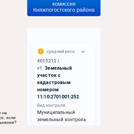
комиссия
Княжпогостского района
у на
ос, если
льнения?