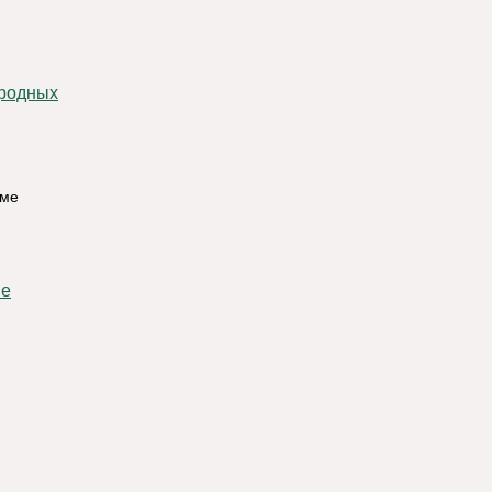
тме
ме