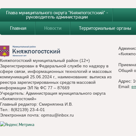
Глава муниципального округа "Княжпогостский" -
руководитель администрации
Главная
Новости
Территориальные органы
Админис
«Княжпо
Княжпогостский муниципальный район (12+)
Приемн
Зарегистрирован в Федеральной службе по надзору в
Общий о
сфере связи, информационных технологий и массовых
коммуникаций 25.06.2024 г., наименование: выписка из
Адрес: 1
реестра зарегистрированных средств массовой
Email:
e
информации ЭЛ № ФС 77 – 87669
Учредитель: Администрация муниципального округа
«Княжпогостский»
Главный редактор: Смирнягина И.В.
Тел.: 8(82139) 23-4-01
Электронная почта:
opmsu@inbox.ru