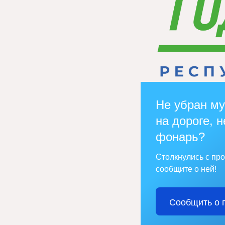
Не убран му
на дороге, н
фонарь?
Столкнулись с пр
сообщите о ней!
Сообщить о 