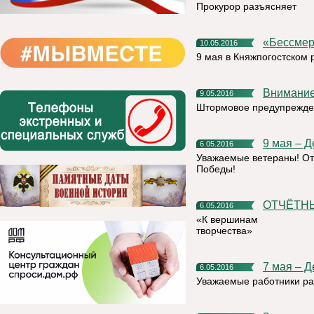
Прокурор разъясняет
«Бессм
10.05.2016
9 мая в Княжпогостском 
Внимани
9.05.2016
Штормовое предупрежде
9 мая – 
6.05.2016
Уважаемые ветераны! От
Победы!
ОТЧЁТ
6.05.2016
«К вершинам
творчества»
7 мая – 
6.05.2016
Уважаемые работники рад