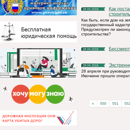
Как поставить на кадастровый учет объект незавершенного
28.04.2016
строител
Как быть, если дом на з
государственный кадастр
Предусмотрен ли законо
строительства?
Бессмер
28.04.2016
Экстрен
28.04.2016
28 апреля при руководи
Ивочкине прошло операт
«
550
551
55