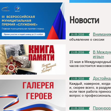
Новости
Внимани
16.05.2016
объявление о сессии
В Международный день семьи в Емве пройдут «Семейные
13.05.2016
игры»
15 мая в Международный 
часов состоится массов
Достойн
13.05.2016
Каждый, наверное, когда
и, скорее всего, в разд
если твоя работа принос
вопрос о профессиональ
Прокуро
10.05.2016