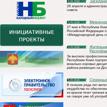
Заседан
6.05.2016
28 апреля в администра
совета
Междуна
6.05.2016
27 мая в Республике Ком
Российской Федерации пл
«Международный день с
Жительница г. Емва Надежда Манова – на Доске почета
6.05.2016
Республи
За высокое профессиона
Республики Коми портр
вокально-хоровых дисцип
района размещен на Дос
Сезонны
5.05.2016
В течение ряда лет жит
неудобства по обеспечен
из кранов течет грязная 
не говоря уже об употре