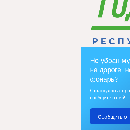
Не убран му
на дороге, н
фонарь?
Столкнулись с пр
сообщите о ней!
Сообщить о 