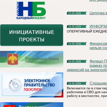
Цепочка 
19.05.2026
ИНФОР
19.05.2026
ОПЕРАТИВНЫЙ ЕЖЕДНЕ
Финансовая грамотность: напоминаем, какую информацию
19.05.2026
нельзя с
Филиал ПАО «Россети Северо-Запад» в Республике Коми в
19.05.2026
рамках п
диверсий на энергооб
Спрашив
18.05.2026
Включается ли в стаж пе
работника в СВО для нач
работу в местностях, пр