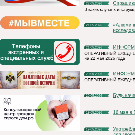
Спрашив
22.05.2026
В каких случаях инструк
«Алюминиевая азбука» на призы РУСАЛа выбрала лучшие
21.05.2026
исследов
ИНФОР
21.05.2026
ОПЕРАТИВНЫЙ ЕЖЕДНЕ
на 22 мая 2026 года
ИНФОР
20.05.2026
ОПЕРАТИВНЫЙ ЕЖЕДНЕ
Будь нач
20.05.2026
16 мая 
19.05.2026
Употребление наркотических и психотропных веществ опасно
19.05.2026
для здоро