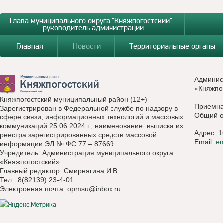
Глава муниципального округа "Княжпогостский" -
руководитель администрации
Главная
Новости
Территориальные органы
Админис
«Княжпо
Княжпогостский муниципальный район (12+)
Приемн
Зарегистрирован в Федеральной службе по надзору в
Общий о
сфере связи, информационных технологий и массовых
коммуникаций 25.06.2024 г., наименование: выписка из
Адрес: 1
реестра зарегистрированных средств массовой
Email:
e
информации ЭЛ № ФС 77 – 87669
Учредитель: Администрация муниципального округа
«Княжпогостский»
Главный редактор: Смирнягина И.В.
Тел.: 8(82139) 23-4-01
Электронная почта:
opmsu@inbox.ru