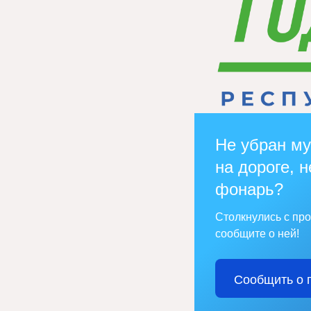
Не убран му
на дороге, н
фонарь?
Столкнулись с пр
сообщите о ней!
Сообщить о 