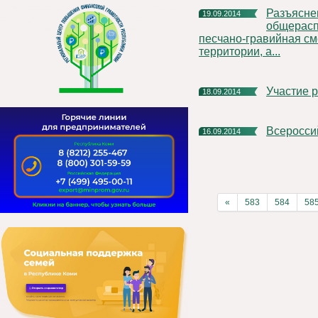
Разъяснение порядка использования
19.09.2014
общерасп
песчано-гравийная см
территории, а...
Участие
18.09.2014
Всеросс
16.09.2014
«
583
584
58