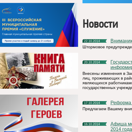
Новости
Внимани
22.10.2014
Штормовое предупрежде
Государственная инспекция труда в Республике Коми
20.10.2014
информир
Внесены изменения в За
лиц, проживающих в райо
являющихся работниками
государственных учрежд
Реформа
17.10.2014
Предлагаем Вашему вни
Афиша мероприятий, которые будут проведены в ноябре
16.10.2014
2014 года