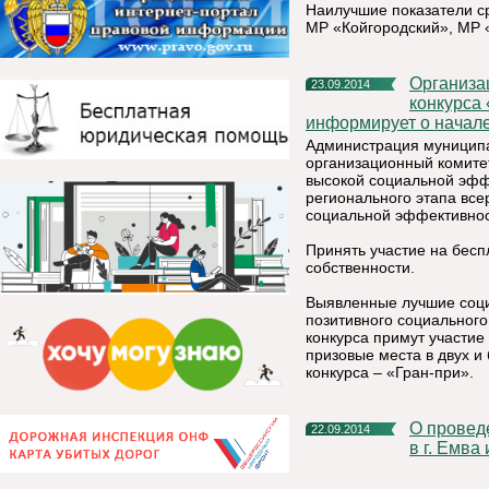
Наилучшие показатели с
МР «Койгородский», МР 
Организационный комитет по проведению республиканского
23.09.2014
конкурса
информирует о начале
Администрация муниципал
организационный комите
высокой социальной эфф
регионального этапа все
социальной эффективнос
Принять участие на бесп
собственности.
Выявленные лучшие соци
позитивного социальног
конкурса примут участие
призовые места в двух 
конкурса – «Гран-при».
О проведении Всероссийского Дня бега «Кросс Наций 2014»
22.09.2014
в г. Емва