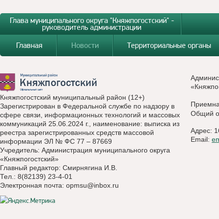
Глава муниципального округа "Княжпогостский" -
руководитель администрации
Главная
Новости
Территориальные органы
Админис
«Княжпо
Княжпогостский муниципальный район (12+)
Приемн
Зарегистрирован в Федеральной службе по надзору в
Общий о
сфере связи, информационных технологий и массовых
коммуникаций 25.06.2024 г., наименование: выписка из
Адрес: 1
реестра зарегистрированных средств массовой
Email:
e
информации ЭЛ № ФС 77 – 87669
Учредитель: Администрация муниципального округа
«Княжпогостский»
Главный редактор: Смирнягина И.В.
Тел.: 8(82139) 23-4-01
Электронная почта:
opmsu@inbox.ru