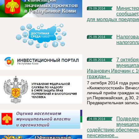
Министерство экономического развития Республики Коми
29.09.2014
сообщает,
для молодых предпри
Налоговая служба проводит Дни открытых дверей для
25.09.2014
налогопл
7 октября 2014 года руководитель администрации
25.09.2014
муниципа
Иванович Ивочкин с 1
граждан...
7 октября 2014 года ру
«Княжпогостский» Вячесл
личный приём граждан н
ул.Первомайская, д.30, 2
Предварительная запись
Подведены промежуточные итоги конкурса «Лучшее
24.09.2014
муниципа
содействию обеспечен
пенсионное...