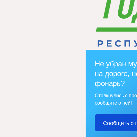
Не убран му
на дороге, н
фонарь?
Столкнулись с пр
сообщите о ней!
Сообщить о 