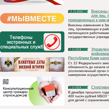
Внесены изменения в Закон РК «О гарантиях и компенсациях
15.10.2014
для лиц,
приравненных к ним м
Внесены изменения в За
лиц, проживающих в райо
являющихся работниками
государственных учрежд
Управление Федеральной службы по надзору в сфере связи,
3.10.2014
информац
Республики Коми нап
Ст. 22 Федерального за
обязанность до начала 
уполномоченный орган п
намерении осуществлять
Спортив
2.10.2014
В декабре прошлого год
400 тысяч рублей МБОУ 
для детей с ограничения