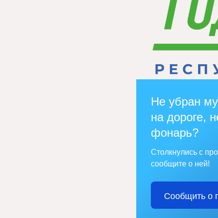
Не убран му
на дороге, н
фонарь?
Столкнулись с пр
сообщите о ней!
Сообщить о 