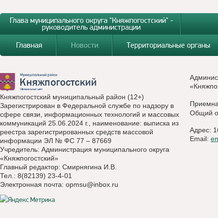
Глава муниципального округа "Княжпогостский" -
руководитель администрации
Главная
Новости
Территориальные органы
Админис
«Княжпо
Княжпогостский муниципальный район (12+)
Приемн
Зарегистрирован в Федеральной службе по надзору в
Общий о
сфере связи, информационных технологий и массовых
коммуникаций 25.06.2024 г., наименование: выписка из
Адрес: 1
реестра зарегистрированных средств массовой
Email:
e
информации ЭЛ № ФС 77 – 87669
Учредитель: Администрация муниципального округа
«Княжпогостский»
Главный редактор: Смирнягина И.В.
Тел.: 8(82139) 23-4-01
Электронная почта:
opmsu@inbox.ru