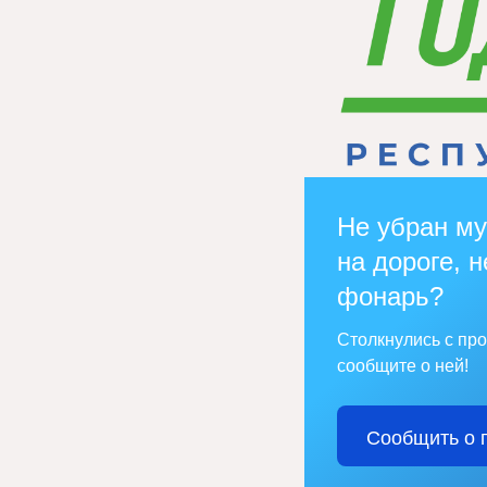
Не убран му
на дороге, н
фонарь?
Столкнулись с пр
сообщите о ней!
Сообщить о 